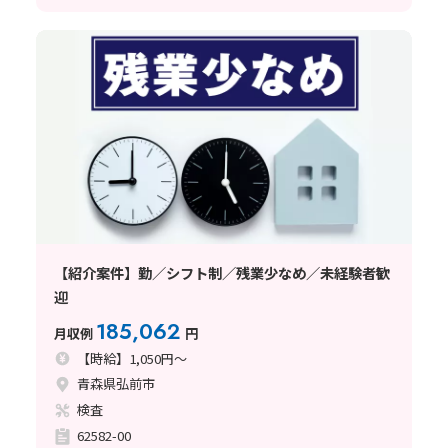
【紹介案件】勤／シフト制／残業少なめ／未経験者歓
迎
185,062
月収例
円
【時給】1,050円～
青森県弘前市
検査
62582-00