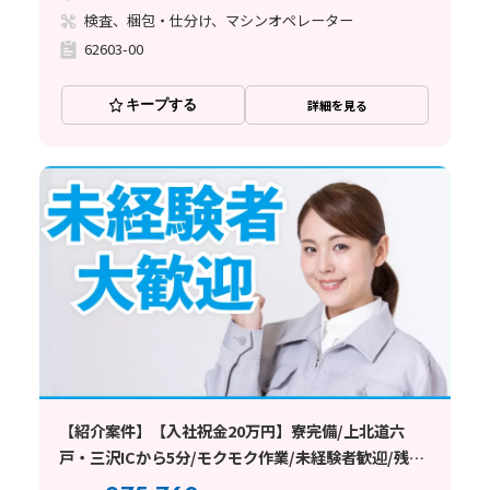
検査、梱包・仕分け、マシンオペレーター
62603-00
キープする
詳細を見る
【紹介案件】【入社祝金20万円】寮完備/上北道六
戸・三沢ICから5分/モクモク作業/未経験者歓迎/残業
ができない方も相談OK