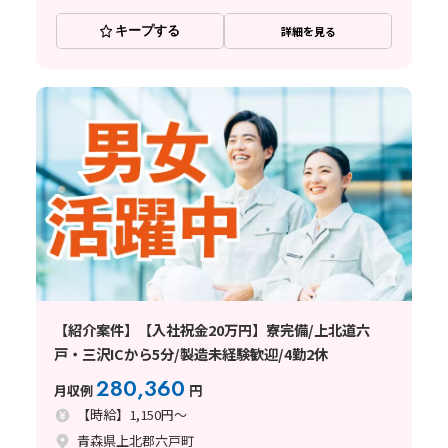
キープする
詳細を見る
【紹介案件】【入社祝金20万円】寮完備/上北道六
戸・三沢ICから5分/製造未経験歓迎/4勤2休
280,360
月収例
円
【時給】1,150円～
青森県上北郡六戸町