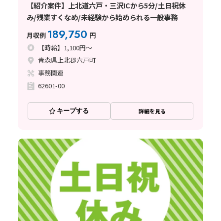
【紹介案件】上北道六戸・三沢ICから5分/土日祝休
み/残業すくなめ/未経験から始められる一般事務
189,750
月収例
円
【時給】1,100円～
青森県上北郡六戸町
事務関連
62601-00
キープする
詳細を見る