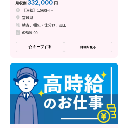
332,000
月収例
円
【時給】1,560円～
宮城県
検査、梱包・仕分け、加工
62589-00
キープする
詳細を見る