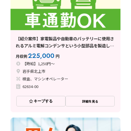
【紹介案件】家電製品や自動車のバッテリーに使用さ
れるアルミ電解コンデンサという小型部品を製造して
いる企業でのお仕事
225,000
月収例
円
【時給】1,250円～
岩手県北上市
検査、マシンオペレーター
62634-00
キープする
詳細を見る