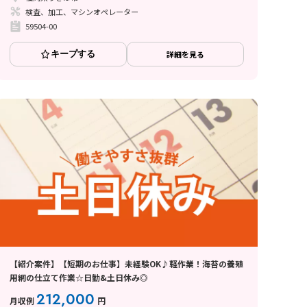
検査、加工、マシンオペレーター
59504-00
キープする
詳細を見る
【紹介案件】【短期のお仕事】未経験OK♪軽作業！海苔の養殖
用網の仕立て作業☆日勤&土日休み◎
212,000
月収例
円