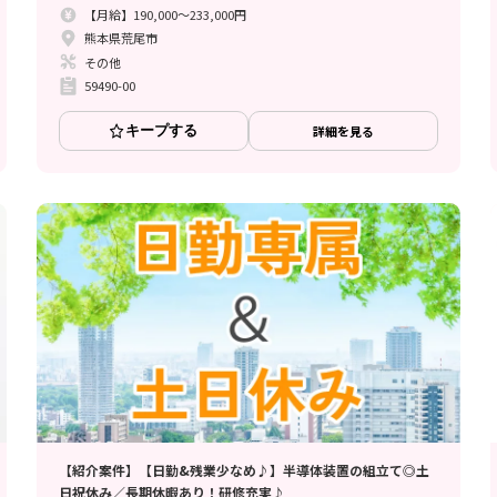
【月給】190,000～233,000円
熊本県荒尾市
その他
59490-00
キープする
詳細を見る
【紹介案件】【日勤&残業少なめ♪】半導体装置の組立て◎土
日祝休み／長期休暇あり！研修充実♪