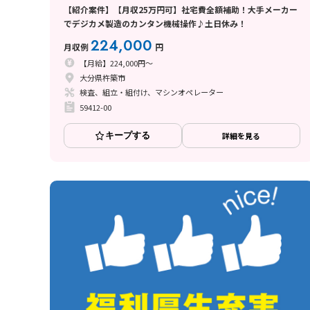
【紹介案件】【月収25万円可】社宅費全額補助！大手メーカー
でデジカメ製造のカンタン機械操作♪土日休み！
224,000
月収例
円
【月給】224,000円～
大分県杵築市
検査、組立・組付け、マシンオペレーター
59412-00
キープする
詳細を見る