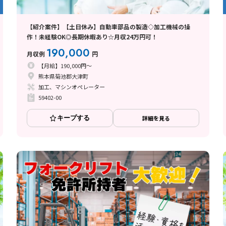
【紹介案件】【土日休み】自動車部品の製造◇加工機械の操
作！未経験OK◎長期休暇あり☆月収24万円可！
190,000
月収例
円
【月給】190,000円～
熊本県菊池郡大津町
加工、マシンオペレーター
59402-00
キープする
詳細を見る