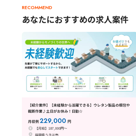
RECOMMEND
あなたにおすすめの求人案件
【紹介案件】【未経験から活躍できる】ウレタン製品の梱包や
裁断作業♪土日がお休み！日勤☆
229,000
月収例
円
【月給】187,000円～
福岡県うきは市