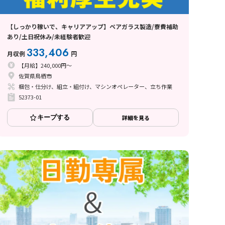
【しっかり稼いで、キャリアアップ】ペアガラス製造/寮費補助
あり/土日祝休み/未経験者歓迎
333,406
月収例
円
【月給】240,000円～
佐賀県鳥栖市
梱包・仕分け、組立・組付け、マシンオペレーター、立ち作業
52373-01
キープする
詳細を見る