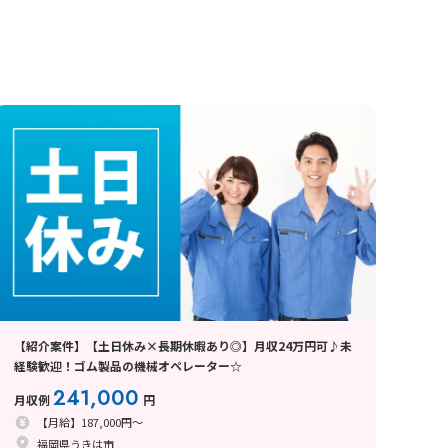
【紹介案件】【土日休み×長期休暇あり◎】月収24万円可♪未
経験歓迎！ゴム製品の機械オペレーター☆
241,000
月収例
円
【月給】187,000円～
福岡県うきは市