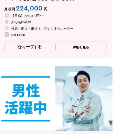
224,000
月収例
円
【月給】224,000円～
大分県杵築市
検査、組立・組付け、マシンオペレーター
59413-00
キープする
詳細を見る