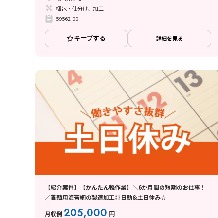
梱包・仕分け、加工
59562-00
キープする
詳細を見る
【紹介案件】【かんたん軽作業】＼6か月間の短期のお仕事！
／養殖用海苔網の製造加工◎日勤&土日休み☆
205,000
月収例
円