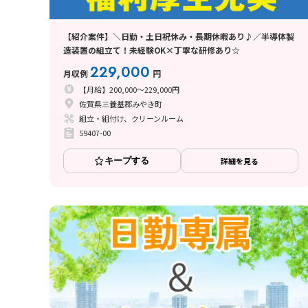
【紹介案件】＼日勤・土日祝休み・長期休暇あり♪／半導体製
造装置の組立て！未経験OK×丁寧な研修あり☆
229,000
月収例
円
【月給】200,000～229,000円
佐賀県三養基郡みやき町
組立・組付け、クリーンルーム
59407-00
キープする
詳細を見る