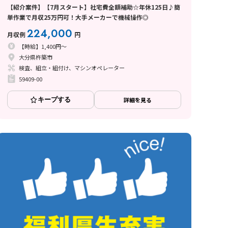
【紹介案件】【7月スタート】社宅費全額補助☆年休125日♪簡
単作業で月収25万円可！大手メーカーで機械操作◎
224,000
月収例
円
【時給】1,400円～
大分県杵築市
検査、組立・組付け、マシンオペレーター
59409-00
キープする
詳細を見る