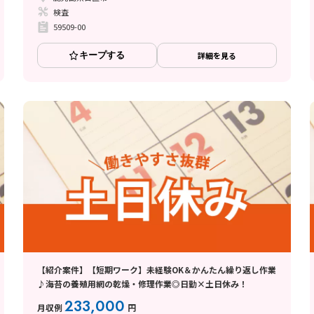
検査
59509-00
キープする
詳細を見る
【紹介案件】【短期ワーク】未経験OK＆かんたん繰り返し作業
♪海苔の養殖用網の乾燥・修理作業◎日勤×土日休み！
233,000
月収例
円