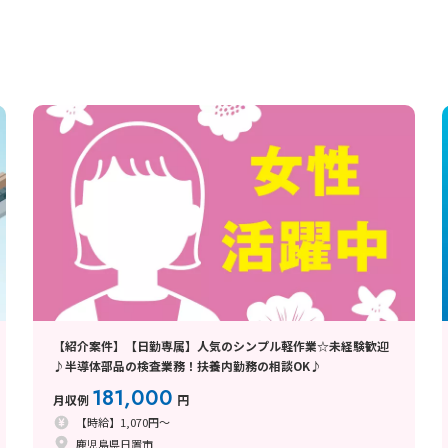
【紹介案件】【日勤専属】人気のシンプル軽作業☆未経験歓迎
♪半導体部品の検査業務！扶養内勤務の相談OK♪
181,000
月収例
円
【時給】1,070円～
鹿児島県日置市