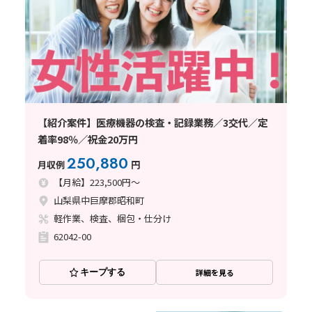
【紹介案件】医療機器の検査・記録業務／3交代／定
着率98％／祝金20万円
250,880
月収例
円
【月給】223,500円～
山梨県中巨摩郡昭和町
軽作業、検査、梱包・仕分け
62042-00
キープする
詳細を見る