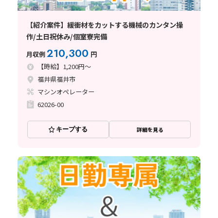
【紹介案件】緩衝材をカットする機械のカンタン操
作/土日祝休み/個室寮完備
210,300
月収例
円
【時給】1,200円～
福井県福井市
マシンオペレーター
62026-00
キープする
詳細を見る