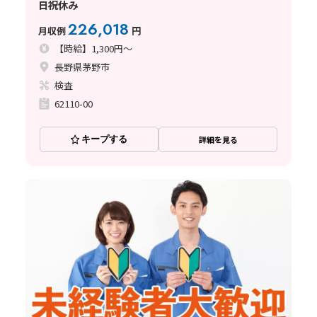
日祝休み
226,018
月収例
円
【時給】1,300円～
長野県茅野市
検査
62110-00
キープする
詳細を見る