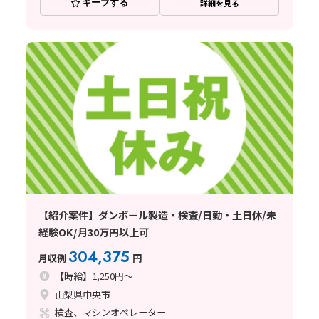
キープする
詳細を見る
【紹介案件】ダンボール製造・検査/日勤・土日休/未
経験OK/月30万円以上可
304,375
月収例
円
【時給】1,250円～
山梨県中央市
検査、マシンオペレーター