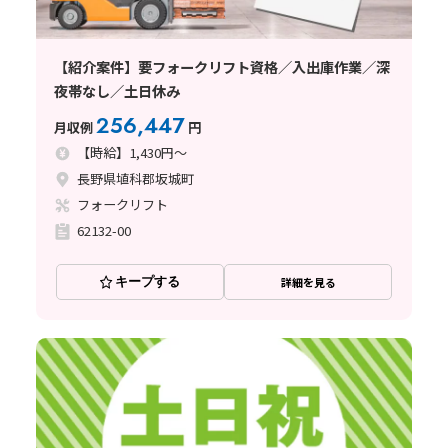
【紹介案件】要フォークリフト資格／入出庫作業／深
夜帯なし／土日休み
256,447
月収例
円
【時給】1,430円～
長野県埴科郡坂城町
フォークリフト
62132-00
キープする
詳細を見る