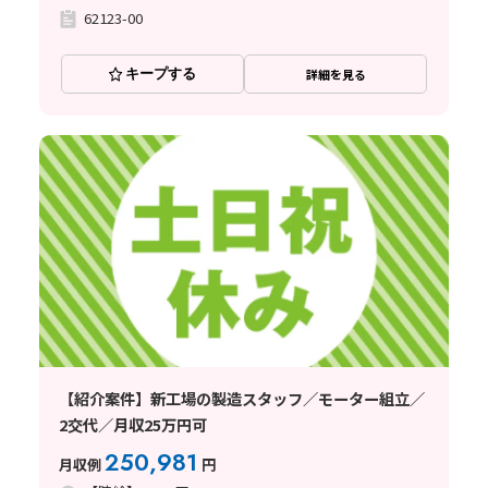
62123-00
キープする
詳細を見る
【紹介案件】新工場の製造スタッフ／モーター組立／
2交代／月収25万円可
250,981
月収例
円