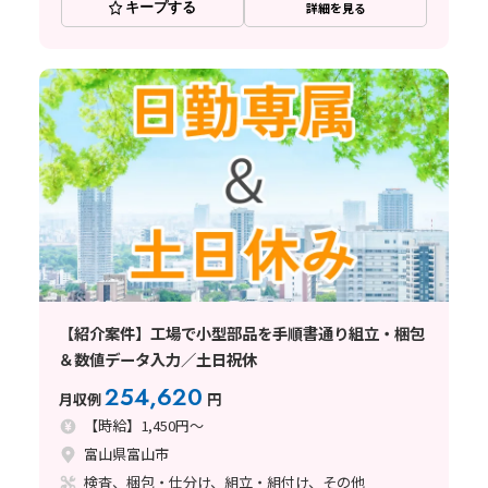
キープする
詳細を見る
【紹介案件】工場で小型部品を手順書通り組立・梱包
＆数値データ入力／土日祝休
254,620
月収例
円
【時給】1,450円～
富山県富山市
検査、梱包・仕分け、組立・組付け、その他