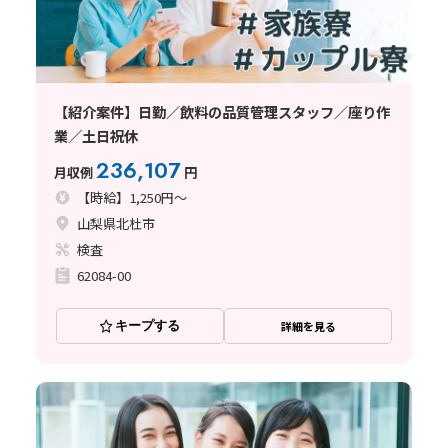
【紹介案件】日勤／飲料の品質管理スタッフ／座り作
業／土日祝休
236,107
月収例
円
【時給】1,250円～
山梨県北杜市
検査
62084-00
キープする
詳細を見る