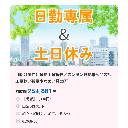
【紹介案件】日勤土日祝休／カンタン自動車部品の加
工業務／残業少なめ／月25万
254,881
月収例
円
【時給】1,330円～
山梨県北杜市
組立・組付け、加工、その他
61968-00