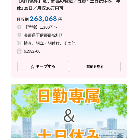
【紹介案件】電子部品の製造／日勤・土日祝休み／年
休129日／月収26万円可
263,068
月収例
円
【時給】1,300円～
長野県下伊那郡松川町
検査、組立・組付け、その他
61982-00
キープする
詳細を見る