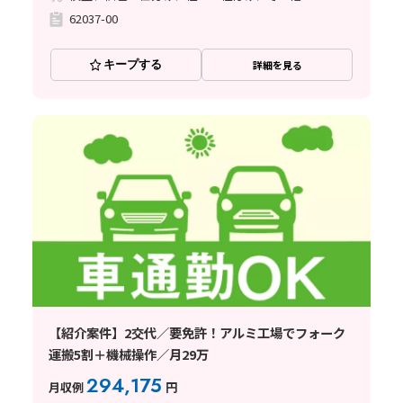
62037-00
キープする
詳細を見る
【紹介案件】2交代／要免許！アルミ工場でフォーク
運搬5割＋機械操作／月29万
294,175
月収例
円