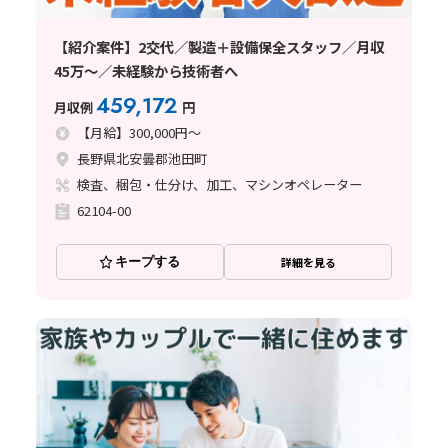
【紹介案件】2交代／製造＋設備保全スタッフ／月収
45万～／未経験から技術者へ
459,172
月収例
円
【月給】300,000円～
長野県北安曇郡池田町
検査、梱包・仕分け、加工、マシンオペレーター
62104-00
キープする
詳細を見る