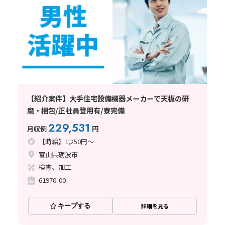
【紹介案件】大手住宅設備機器メーカーで天板の研
磨・梱包/正社員登用有/寮完備
229,531
月収例
円
【時給】1,250円～
富山県砺波市
検査、加工
61970-00
キープする
詳細を見る