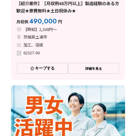
【紹介案件】【月収例48万円以上】製造経験のある方
歓迎★寮費無料★土日祝休み★
490,000
月収例
円
【時給】2,300円～
茨城県土浦市
加工、溶接
62327-00
キープする
詳細を見る