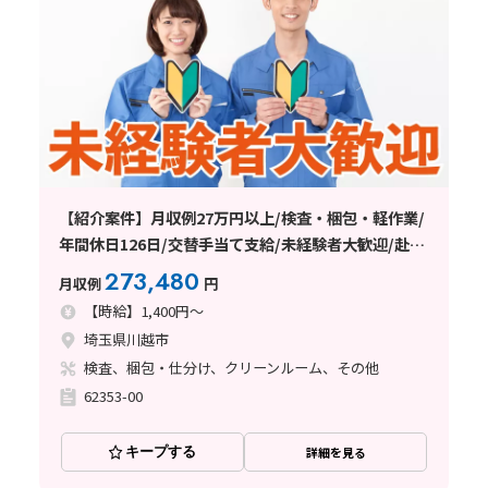
【紹介案件】月収例27万円以上/検査・梱包・軽作業/
年間休日126日/交替手当て支給/未経験者大歓迎/赴任
費支給/20～40代の男女性活躍中/日払い・週払い制度
273,480
月収例
円
あり
【時給】1,400円～
埼玉県川越市
検査、梱包・仕分け、クリーンルーム、その他
62353-00
キープする
詳細を見る