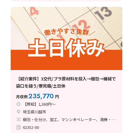
【紹介案件】3交代/プラ原材料を投入→梱包→機械で
袋口を縫う/寮完備/土日休
235,770
月収例
円
【時給】1,360円～
埼玉県川越市
梱包・仕分け、加工、マシンオペレーター、清掃・洗浄
62352-00