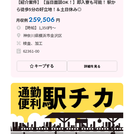
【紹介案件】【当日面談OK！】即入寮も可能！ 駅か
ら徒歩5分の好立地！＆土日休み◎
259,506
月収例
円
【時給】1,350円～
神奈川県横浜市金沢区
検査、加工
62361-00
キープする
詳細を見る