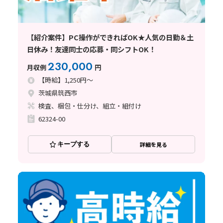
【紹介案件】PC操作ができればOK★人気の日勤＆土
日休み！友達同士の応募・同シフトOK！
230,000
月収例
円
【時給】1,250円～
茨城県筑西市
検査、梱包・仕分け、組立・組付け
62324-00
キープする
詳細を見る