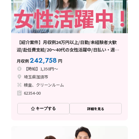
【紹介案件】月収例24万円以上/日勤/未経験者大歓
迎/赴任費支給/20～40代の女性活躍中/日払い・週払
い制度あり
242,758
月収例
円
【時給】1,350円～
埼玉県加須市
検査、クリーンルーム
62354-00
キープする
詳細を見る