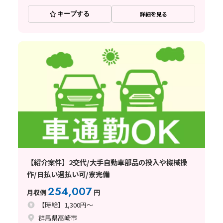
キープする
詳細を見る
【紹介案件】2交代/大手自動車部品の投入や機械操
作/日払い週払い可/寮完備
254,007
月収例
円
【時給】1,300円～
群馬県高崎市