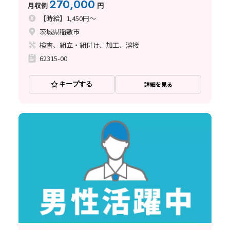
270,000
月収例
円
【時給】1,450円～
茨城県稲敷市
検査、組立・組付け、加工、溶接
62315-00
キープする
詳細を見る