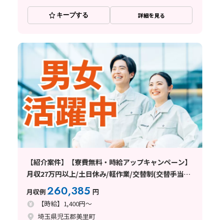
キープする
詳細を見る
【紹介案件】【寮費無料・時給アップキャンペーン】
月収27万円以上/土日休み/軽作業/交替制(交替手当て
あり)/未経験者歓迎/20～40代の男女活躍中/車通勤可
260,385
月収例
円
能/日払い・週払い制度あり
【時給】1,400円～
埼玉県児玉郡美里町