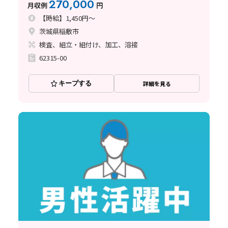
270,000
月収例
円
【時給】1,450円～
茨城県稲敷市
検査、組立・組付け、加工、溶接
62315-00
キープする
詳細を見る