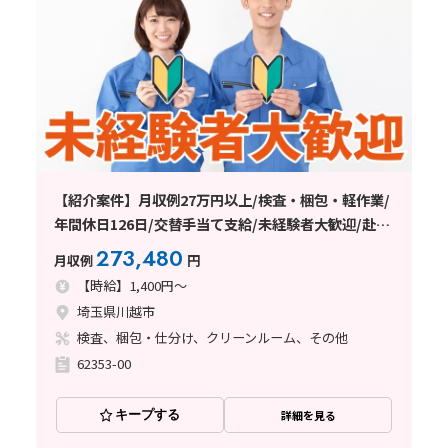
【紹介案件】月収例27万円以上/検査・梱包・軽作業/
年間休日126日/交替手当て支給/未経験者大歓迎/赴任
費支給/20～40代の男女性活躍中/日払い・週払い制度
273,480
月収例
円
あり
【時給】1,400円～
埼玉県川越市
検査、梱包・仕分け、クリーンルーム、その他
62353-00
キープする
詳細を見る