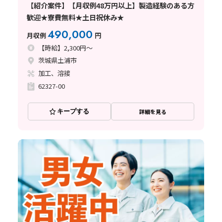
【紹介案件】【月収例48万円以上】製造経験のある方
歓迎★寮費無料★土日祝休み★
490,000
月収例
円
【時給】2,300円～
茨城県土浦市
加工、溶接
62327-00
キープする
詳細を見る