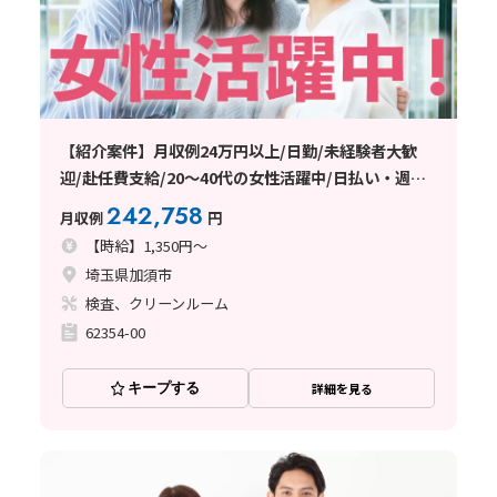
【紹介案件】月収例24万円以上/日勤/未経験者大歓
迎/赴任費支給/20～40代の女性活躍中/日払い・週払
い制度あり
242,758
月収例
円
【時給】1,350円～
埼玉県加須市
検査、クリーンルーム
62354-00
キープする
詳細を見る