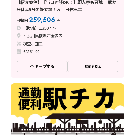
【紹介案件】【当日面談OK！】即入寮も可能！ 駅か
ら徒歩5分の好立地！＆土日休み◎
259,506
月収例
円
【時給】1,350円～
神奈川県横浜市金沢区
検査、加工
62361-00
キープする
詳細を見る