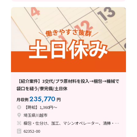
【紹介案件】3交代/プラ原材料を投入→梱包→機械で
袋口を縫う/寮完備/土日休
235,770
月収例
円
【時給】1,360円～
埼玉県川越市
梱包・仕分け、加工、マシンオペレーター、清掃・洗浄
62352-00