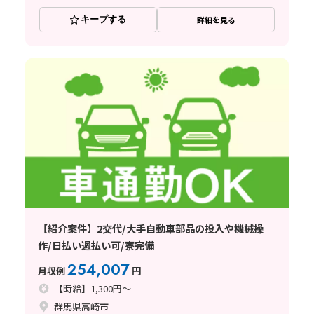
キープする
詳細を見る
【紹介案件】2交代/大手自動車部品の投入や機械操
作/日払い週払い可/寮完備
254,007
月収例
円
【時給】1,300円～
群馬県高崎市