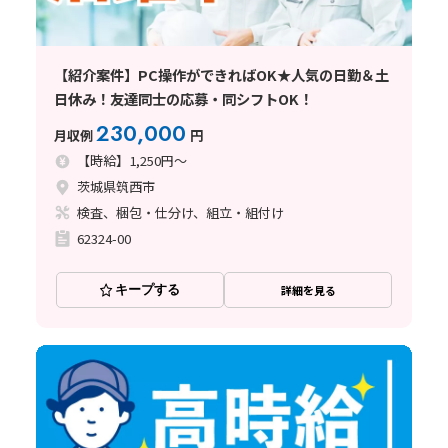
【紹介案件】PC操作ができればOK★人気の日勤＆土
日休み！友達同士の応募・同シフトOK！
230,000
月収例
円
【時給】1,250円～
茨城県筑西市
検査、梱包・仕分け、組立・組付け
62324-00
キープする
詳細を見る