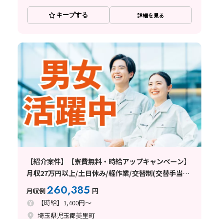
キープする
詳細を見る
【紹介案件】【寮費無料・時給アップキャンペーン】
月収27万円以上/土日休み/軽作業/交替制(交替手当て
あり)/未経験者歓迎/20～40代の男女活躍中/車通勤可
260,385
月収例
円
能/日払い・週払い制度あり
【時給】1,400円～
埼玉県児玉郡美里町