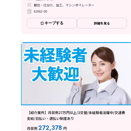
梱包・仕分け、加工、マシンオペレーター
62662-00
キープする
詳細を見る
【紹介案件】月収例27万円以上/3交替/未経験者活躍中/交通費
支給/日払い・週払い制度あり
272,378
月収例
円