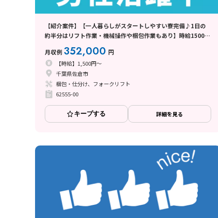
【紹介案件】【一人暮らしがスタートしやすい寮完備♪1日の
約半分はリフト作業・機械操作や梱包作業もあり】時給1500
円/2交替/千葉県佐倉市/シフト休み
352,000
月収例
円
【時給】1,500円～
千葉県佐倉市
梱包・仕分け、フォークリフト
62555-00
キープする
詳細を見る