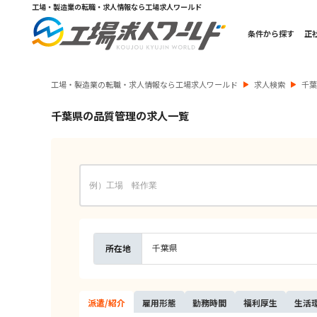
工場・製造業の転職・求人情報なら工場求人ワールド
条件から探す
正
工場・製造業の転職・求人情報なら工場求人ワールド
求人検索
千
千葉県の品質管理の求人一覧
千葉県
所在地
派遣/
紹介
雇用
形態
勤務
時間
福利
厚生
生活