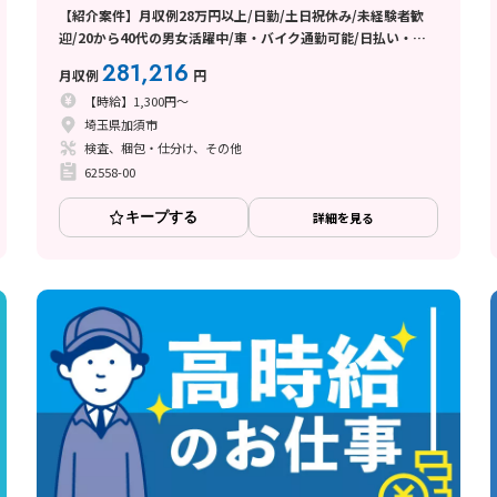
【紹介案件】月収例28万円以上/日勤/土日祝休み/未経験者歓
迎/20から40代の男女活躍中/車・バイク通勤可能/日払い・週
払い制度あり
281,216
月収例
円
【時給】1,300円～
埼玉県加須市
検査、梱包・仕分け、その他
62558-00
キープする
詳細を見る