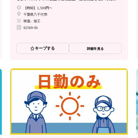
円//寮完備/土日休み/月収例33.7万円でしっかり稼げる♪
【時給】1,500円～
千葉県八千代市
検査、加工
62569-00
キープする
詳細を見る