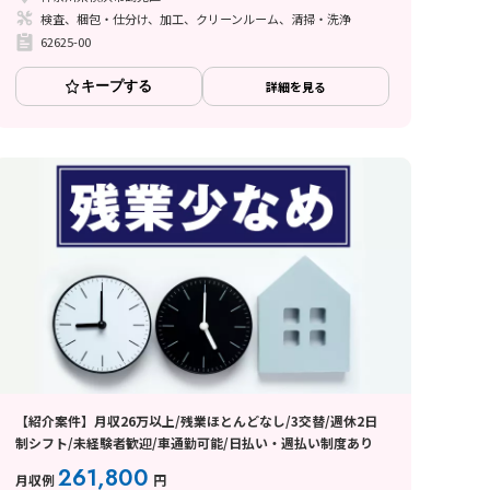
検査、梱包・仕分け、加工、クリーンルーム、清掃・洗浄
62625-00
キープする
詳細を見る
【紹介案件】月収26万以上/残業ほとんどなし/3交替/週休2日
制シフト/未経験者歓迎/車通勤可能/日払い・週払い制度あり
261,800
月収例
円