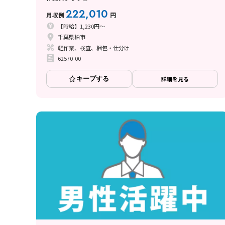
222,010
月収例
円
【時給】1,230円～
千葉県柏市
軽作業、検査、梱包・仕分け
62570-00
キープする
詳細を見る