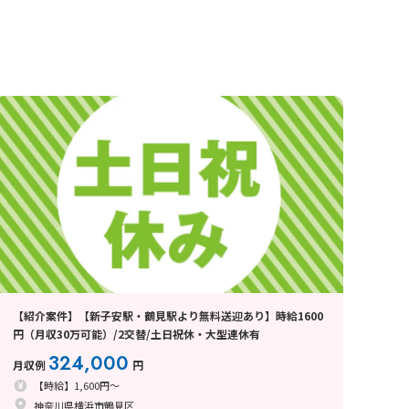
【紹介案件】【新子安駅・鶴見駅より無料送迎あり】時給1600
円（月収30万可能）/2交替/土日祝休・大型連休有
324,000
月収例
円
【時給】1,600円～
神奈川県横浜市鶴見区