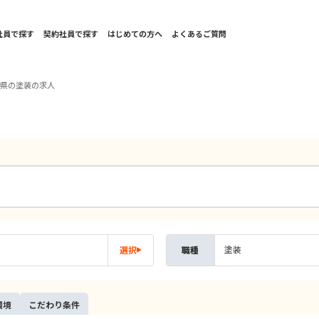
社員で探す
契約社員で探す
はじめての方へ
よくあるご質問
葉県の塗装の求人
塗装
選択
職種
環境
こだ
わり
条件