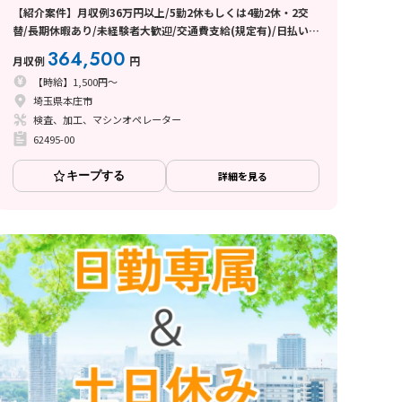
【紹介案件】月収例36万円以上/5勤2休もしくは4勤2休・2交
替/長期休暇あり/未経験者大歓迎/交通費支給(規定有)/日払い・
週払い制度あり
364,500
月収例
円
【時給】1,500円～
埼玉県本庄市
検査、加工、マシンオペレーター
62495-00
キープする
詳細を見る