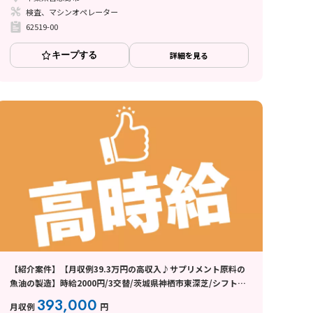
検査、マシンオペレーター
62519-00
キープする
詳細を見る
【紹介案件】【月収例39.3万円の高収入♪サプリメント原料の
魚油の製造】時給2000円/3交替/茨城県神栖市東深芝/シフト
制/就業期間中ずっと寮費無料/空調完備/男性活躍中/製造未経
393,000
月収例
円
験OK☆