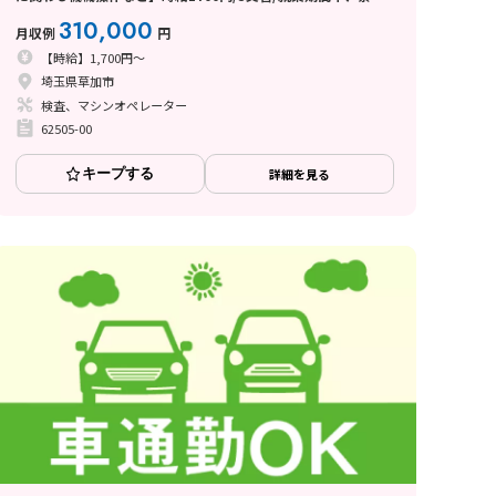
無料/4勤2休のシフト制/残業月平均10時間程度/1週間程度の研
310,000
月収例
円
修あり◎
【時給】1,700円～
埼玉県草加市
検査、マシンオペレーター
62505-00
キープする
詳細を見る