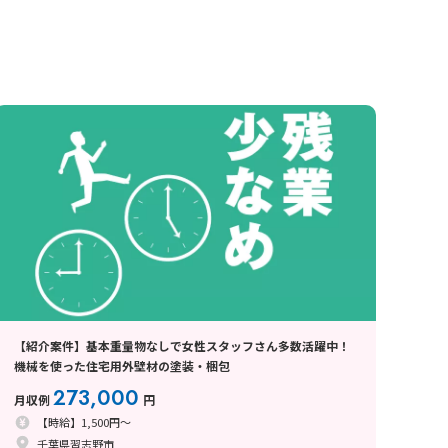
【紹介案件】基本重量物なしで女性スタッフさん多数活躍中！
機械を使った住宅用外壁材の塗装・梱包
273,000
月収例
円
【時給】1,500円～
千葉県習志野市