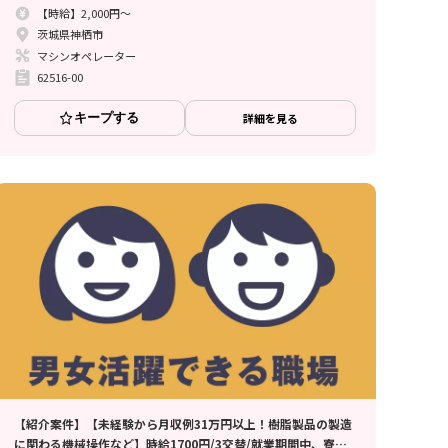
【時給】2,000円～
茨城県神栖市
マシンオペレーター
62516-00
キープする
詳細を見る
【紹介案件】【未経験から月収例31万円以上！樹脂製品の製造
に関わる機械操作など】時給1700円/3交替/就業期間中、寮費