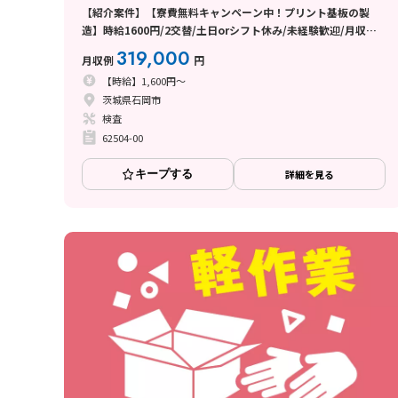
【紹介案件】【寮費無料キャンペーン中！プリント基板の製
造】時給1600円/2交替/土日orシフト休み/未経験歓迎/月収
31.9万円/20代〜40代前半の男女活躍中◎
319,000
月収例
円
【時給】1,600円～
茨城県石岡市
検査
62504-00
キープする
詳細を見る