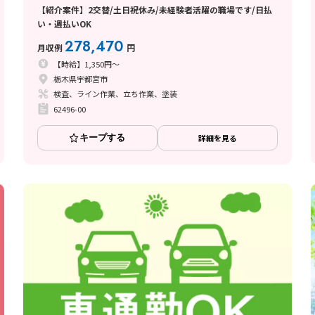
【紹介案件】2交替/土日祝休み/未経験者活躍の職場です/日払
い・週払いOK
278,470
月収例
円
【時給】1,350円～
栃木県宇都宮市
検査、ライン作業、立ち作業、塗装
62496-00
キープする
詳細を見る