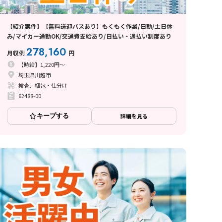
【紹介案件】【無料送迎バスあり】もくもく作業/日勤/土日休
み/マイカー通勤OK/交通費支給あり/日払い・週払い制度あり
278,160
月収例
円
【時給】1,220円～
埼玉県川越市
検査、梱包・仕分け
62488-00
キープする
詳細を見る