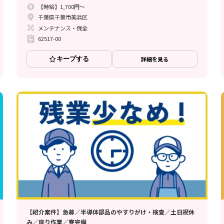
【時給】1,700円～
千葉県千葉市美浜区
メンテナンス・保全
62517-00
キープする
詳細を見る
【紹介案件】急募／半導体部品のやすりがけ・検査／土日祝休
み／座り作業／寮完備