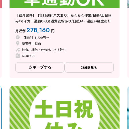
【紹介案件】【無料送迎バスあり】もくもく作業/日勤/土日休
み/マイカー通勤OK/交通費支給あり/日払い・週払い制度あり
278,160
月収例
円
【時給】1,220円～
埼玉県川越市
検査、梱包・仕分け、バリ取り
62489-00
キープする
詳細を見る