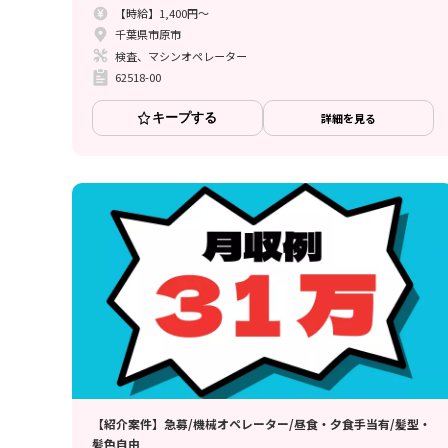
【時給】1,400円～
千葉県市原市
検査、マシンオペレーター
62518-00
キープする
詳細を見る
【紹介案件】急募/機械オペレーター/昼食・夕食手当有/髪型・
髪色自由