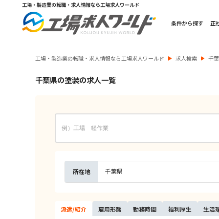
工場・製造業の転職・求人情報なら工場求人ワールド
条件から探す
正
工場・製造業の転職・求人情報なら工場求人ワールド
求人検索
千
千葉県の塗装の求人一覧
千葉県
所在地
派遣/
紹介
雇用
形態
勤務
時間
福利
厚生
生活