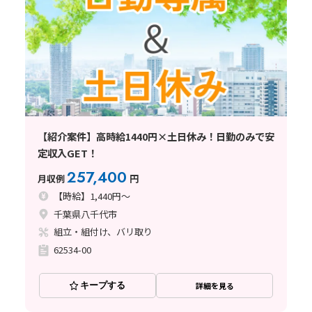
【紹介案件】高時給1440円×土日休み！日勤のみで安
定収入GET！
257,400
月収例
円
【時給】1,440円～
千葉県八千代市
組立・組付け、バリ取り
62534-00
キープする
詳細を見る