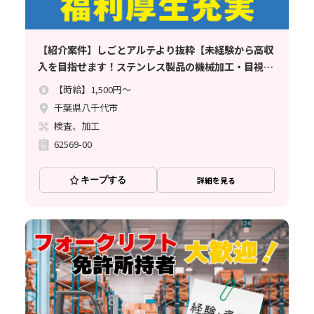
【紹介案件】しごとアルテより抜粋【未経験から高収
入を目指せます！ステンレス製品の機械加工・目視検
査など】時給1500円//寮完備/土日休み/月収例33.7万
【時給】1,500円～
円でしっかり稼げる♪
千葉県八千代市
検査、加工
62569-00
キープする
詳細を見る