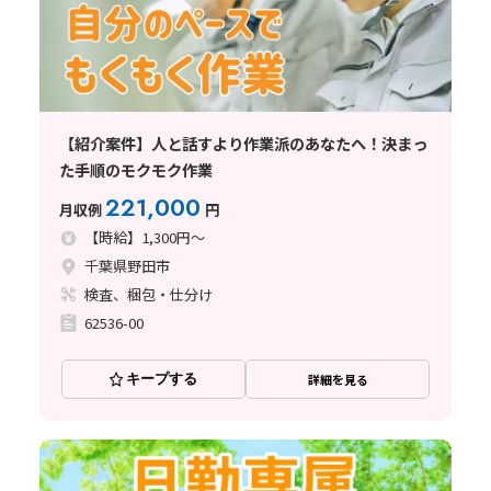
【紹介案件】人と話すより作業派のあなたへ！決まっ
た手順のモクモク作業
221,000
月収例
円
【時給】1,300円～
千葉県野田市
検査、梱包・仕分け
62536-00
キープする
詳細を見る