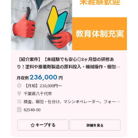
【紹介案件】【未経験でも安心◎3ヶ月間の研修あ
り！塗料や接着剤製造の原料投入・機械操作・梱包】
月給21万円/3交替/千葉県八千代市/土日休み/寮完備/
236,000
月収例
円
フォークリフトの資格取得支援制度
【月給】210,000円～
千葉県八千代市
検査、梱包・仕分け、マシンオペレーター、フォークリフト、塗装
62548-00
キープする
詳細を見る