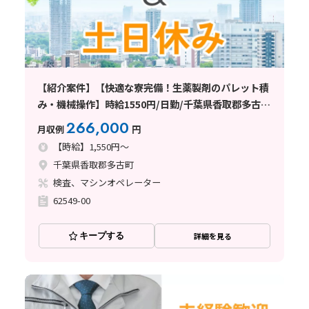
【紹介案件】【快適な寮完備！生薬製剤のパレット積
み・機械操作】時給1550円/日勤/千葉県香取郡多古
町/土日祝休み/空調完備/未経験OK/残業少なめ/住み
266,000
月収例
円
込みWORKも大歓迎です
【時給】1,550円～
千葉県香取郡多古町
検査、マシンオペレーター
62549-00
キープする
詳細を見る