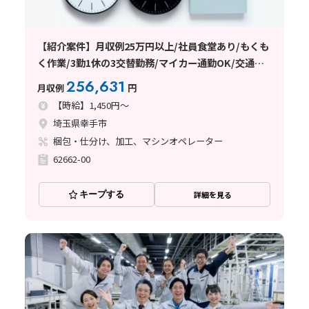
【紹介案件】月収例25万円以上/社員食堂あり/もくも
く作業/3勤1休の3交替勤務/マイカー通勤OK/交通費
支給あり/日払い・週払い制度あり
256,631
月収例
円
【時給】1,450円～
埼玉県幸手市
梱包・仕分け、加工、マシンオペレーター
62662-00
キープする
詳細を見る