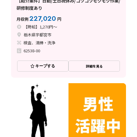
【紹介案件】日勤/土日祝休み/コツコツモクモク作業/
研修制度あり
227,020
月収例
円
【時給】1,270円～
栃木県宇都宮市
検査、清掃・洗浄
62538-00
キープする
詳細を見る