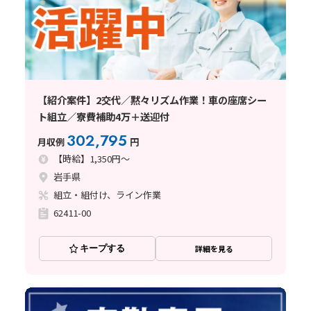
【紹介案件】2交代／黙々リズム作業！車の座席シー
ト組立／寮費補助4万＋送迎付
302,795
月収例
円
【時給】1,350円～
岩手県
組立・組付け、ライン作業
62411-00
キープする
詳細を見る