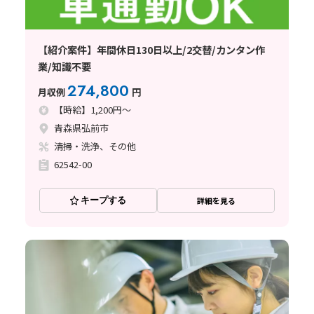
【紹介案件】年間休日130日以上/2交替/カンタン作
業/知識不要
274,800
月収例
円
【時給】1,200円～
青森県弘前市
清掃・洗浄、その他
62542-00
キープする
詳細を見る