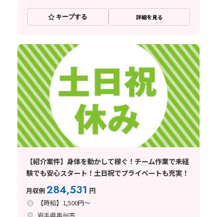
キープする
詳細を見る
【紹介案件】身体を動かして稼ぐ！チーム作業で未経
験でも安心スタート！土日祝でプライベートも充実！
284,531
月収例
円
【時給】1,500円～
岩手県奥州市