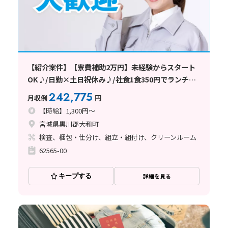
【紹介案件】【寮費補助2万円】未経験からスタート
OK♪/日勤×土日祝休み♪/社食1食350円でランチ節
約
242,775
月収例
円
【時給】1,300円～
宮城県黒川郡大和町
検査、梱包・仕分け、組立・組付け、クリーンルーム
62565-00
キープする
詳細を見る