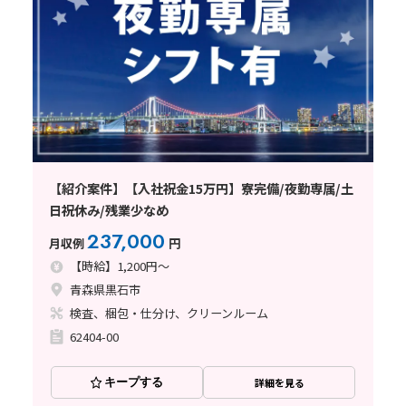
【紹介案件】【入社祝金15万円】寮完備/夜勤専属/土
日祝休み/残業少なめ
237,000
月収例
円
【時給】1,200円～
青森県黒石市
検査、梱包・仕分け、クリーンルーム
62404-00
キープする
詳細を見る