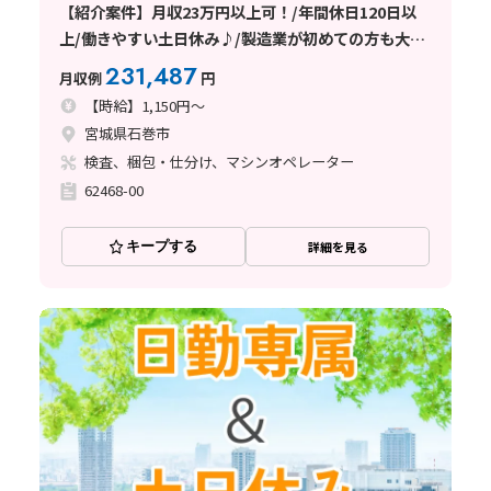
【紹介案件】月収23万円以上可！/年間休日120日以
上/働きやすい土日休み♪/製造業が初めての方も大歓
迎です★
231,487
月収例
円
【時給】1,150円～
宮城県石巻市
検査、梱包・仕分け、マシンオペレーター
62468-00
キープする
詳細を見る