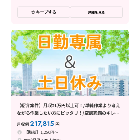
キープする
詳細を見る
【紹介案件】月収21万円以上可！/単純作業より考え
ながら作業したい方にピッタリ！/空調完備のキレイ
で快適な職場環境♪
217,815
月収例
円
【時給】1,250円～