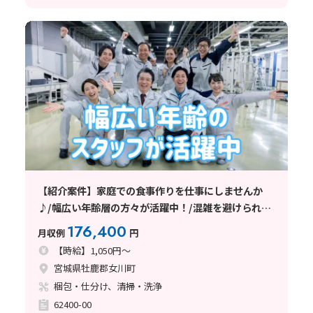
【紹介案件】家庭での食事作りを仕事にしませんか
♪/幅広い年齢層の方々が活躍中！/混雑を避けられる
シフト休日制
176,400
月収例
円
【時給】1,050円～
宮城県牡鹿郡女川町
梱包・仕分け、清掃・洗浄
62400-00