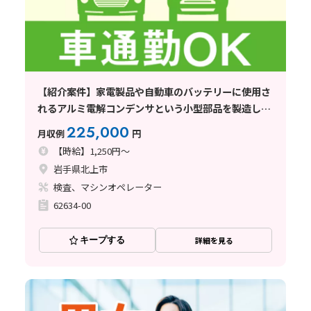
【紹介案件】家電製品や自動車のバッテリーに使用さ
れるアルミ電解コンデンサという小型部品を製造して
いる企業でのお仕事
225,000
月収例
円
【時給】1,250円～
岩手県北上市
検査、マシンオペレーター
62634-00
キープする
詳細を見る