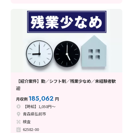
【紹介案件】勤／シフト制／残業少なめ／未経験者歓
迎
185,062
月収例
円
【時給】1,050円～
青森県弘前市
検査
62582-00