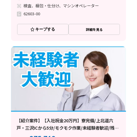
検査、梱包・仕分け、マシンオペレーター
62603-00
キープする
詳細を見る
【紹介案件】【入社祝金20万円】寮完備/上北道六
戸・三沢ICから5分/モクモク作業/未経験者歓迎/残業
ができない方も相談OK