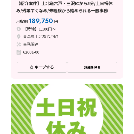
【紹介案件】上北道六戸・三沢ICから5分/土日祝休
み/残業すくなめ/未経験から始められる一般事務
189,750
月収例
円
【時給】1,100円～
青森県上北郡六戸町
事務関連
62601-00
キープする
詳細を見る