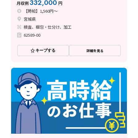
332,000
月収例
円
【時給】1,560円～
宮城県
検査、梱包・仕分け、加工
62589-00
キープする
詳細を見る