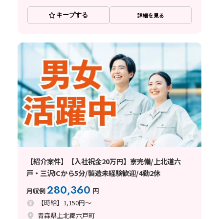
キープする
詳細を見る
【紹介案件】【入社祝金20万円】寮完備/上北道六
戸・三沢ICから5分/製造未経験歓迎/4勤2休
280,360
月収例
円
【時給】1,150円～
青森県上北郡六戸町