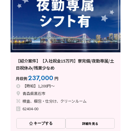
【紹介案件】【入社祝金15万円】寮完備/夜勤専属/土
日祝休み/残業少なめ
237,000
月収例
円
【時給】1,200円～
青森県黒石市
検査、梱包・仕分け、クリーンルーム
62404-00
キープする
詳細を見る