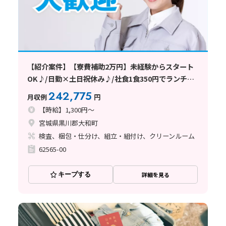
【紹介案件】【寮費補助2万円】未経験からスタート
OK♪/日勤×土日祝休み♪/社食1食350円でランチ節
約
242,775
月収例
円
【時給】1,300円～
宮城県黒川郡大和町
検査、梱包・仕分け、組立・組付け、クリーンルーム
62565-00
キープする
詳細を見る