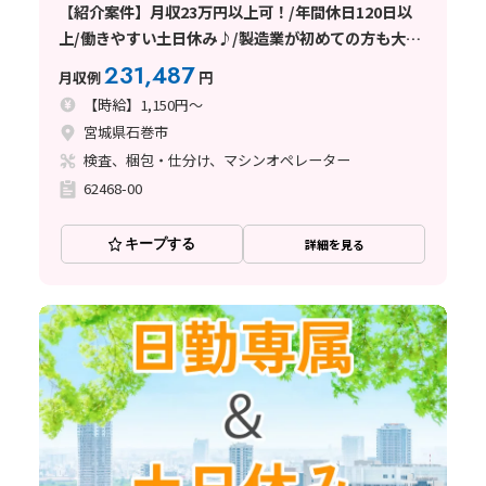
【紹介案件】月収23万円以上可！/年間休日120日以
上/働きやすい土日休み♪/製造業が初めての方も大歓
迎です★
231,487
月収例
円
【時給】1,150円～
宮城県石巻市
検査、梱包・仕分け、マシンオペレーター
62468-00
キープする
詳細を見る