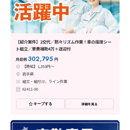
【紹介案件】2交代／黙々リズム作業！車の座席シー
ト組立／寮費補助4万＋送迎付
302,795
月収例
円
【時給】1,350円～
岩手県
組立・組付け、ライン作業
62411-00
キープする
詳細を見る