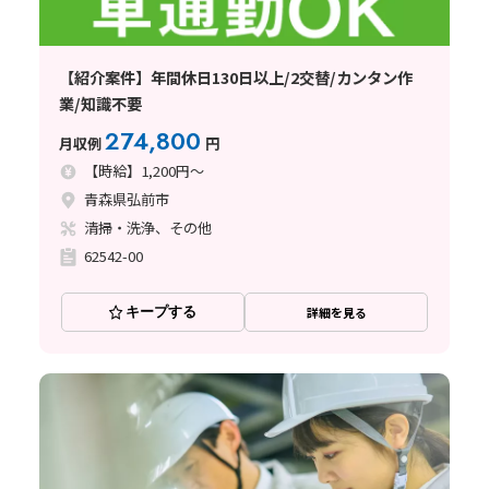
【紹介案件】年間休日130日以上/2交替/カンタン作
業/知識不要
274,800
月収例
円
【時給】1,200円～
青森県弘前市
清掃・洗浄、その他
62542-00
キープする
詳細を見る