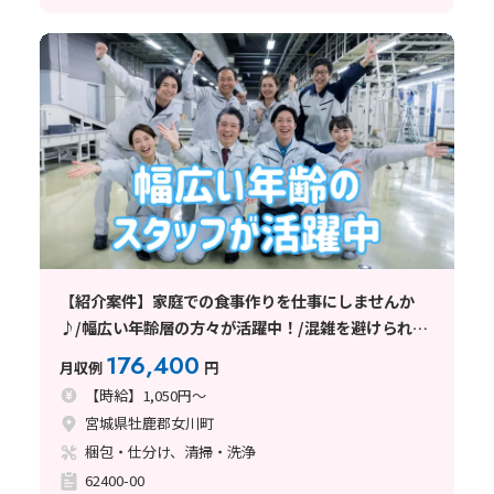
【紹介案件】家庭での食事作りを仕事にしませんか
♪/幅広い年齢層の方々が活躍中！/混雑を避けられる
シフト休日制
176,400
月収例
円
【時給】1,050円～
宮城県牡鹿郡女川町
梱包・仕分け、清掃・洗浄
62400-00