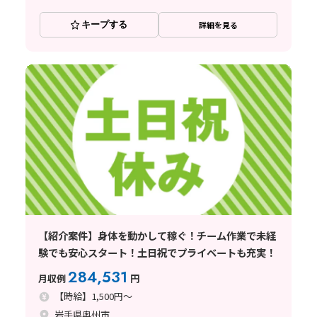
キープする
詳細を見る
【紹介案件】身体を動かして稼ぐ！チーム作業で未経
験でも安心スタート！土日祝でプライベートも充実！
284,531
月収例
円
【時給】1,500円～
岩手県奥州市