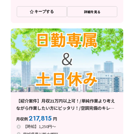
キープする
詳細を見る
【紹介案件】月収21万円以上可！/単純作業より考え
ながら作業したい方にピッタリ！/空調完備のキレイ
で快適な職場環境♪
217,815
月収例
円
【時給】1,250円～