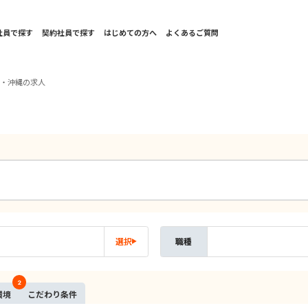
社員で探す
契約社員で探す
はじめての方へ
よくあるご質問
州・沖縄の求人
選択
職種
2
環境
こだ
わり
条件