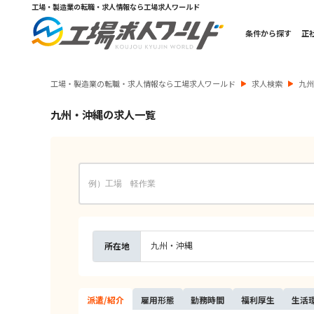
工場・製造業の転職・求人情報なら工場求人ワールド
条件から探す
正
工場・製造業の転職・求人情報なら工場求人ワールド
求人検索
九
九州・沖縄の求人一覧
九州・沖縄
所在地
派遣/
紹介
雇用
形態
勤務
時間
福利
厚生
生活