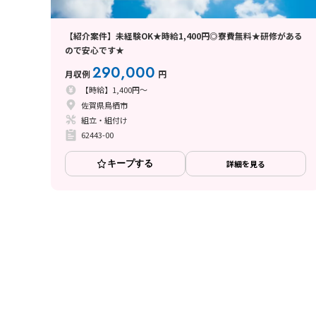
【紹介案件】未経験OK★時給1,400円◎寮費無料★研修がある
ので安心です★
290,000
月収例
円
【時給】1,400円～
佐賀県鳥栖市
組立・組付け
62443-00
キープする
詳細を見る