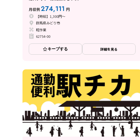
274,111
月収例
円
【時給】1,300円～
群馬県みどり市
軽作業
62754-00
キープする
詳細を見る