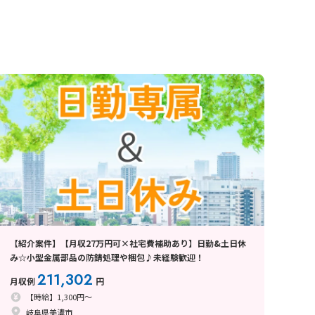
【紹介案件】【月収27万円可×社宅費補助あり】日勤&土日休
み☆小型金属部品の防錆処理や梱包♪未経験歓迎！
211,302
月収例
円
【時給】1,300円～
岐阜県美濃市