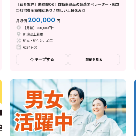
【紹介案件】未経験OK！自動車部品の製造オペレーター・組立
◎社宅費全額補助あり♪嬉しい土日休み◎
200,000
月収例
円
【月給】200,000円～
新潟県上越市
組立・組付け、加工
62749-00
キープする
詳細を見る