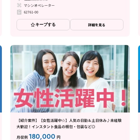
マシンオペレーター
62761-00
キープする
詳細を見る
【紹介案件】【女性活躍中☆】人気の日勤＆土日休み♪未経験
大歓迎！インスタント食品の梱包・包装など◎
180,000
月収例
円