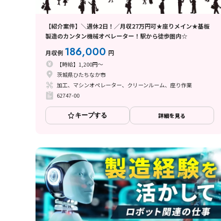
【紹介案件】＼週休2日！／月収27万円可★座りメイン★基板
製造のカンタン機械オペレーター！駅から徒歩圏内☆
186,000
月収例
円
【時給】1,200円～
茨城県ひたちなか市
加工、マシンオペレーター、クリーンルーム、座り作業
62747-00
キープする
詳細を見る