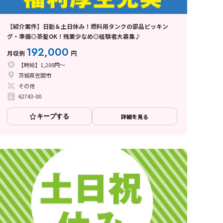
【紹介案件】日勤＆土日休み！燃料用タンクの部品ピッキン
グ・準備◎茶髪OK！残業少なめ◎経験者大募集♪
192,000
月収例
円
【時給】1,200円～
茨城県笠間市
その他
62743-00
キープする
詳細を見る