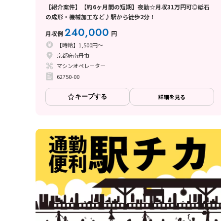
【紹介案件】【約6ヶ月間の短期】夜勤☆月収31万円可◎砥石
の成形・機械加工など♪駅から徒歩2分！
240,000
月収例
円
【時給】1,500円～
京都府南丹市
マシンオペレーター
62750-00
キープする
詳細を見る