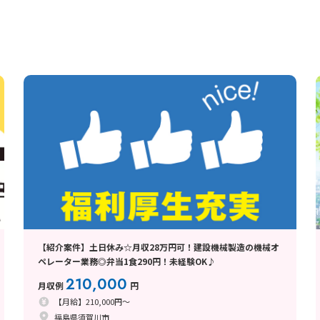
【紹介案件】土日休み☆月収28万円可！建設機械製造の機械オ
ペレーター業務◎弁当1食290円！未経験OK♪
210,000
月収例
円
【月給】210,000円～
福島県須賀川市