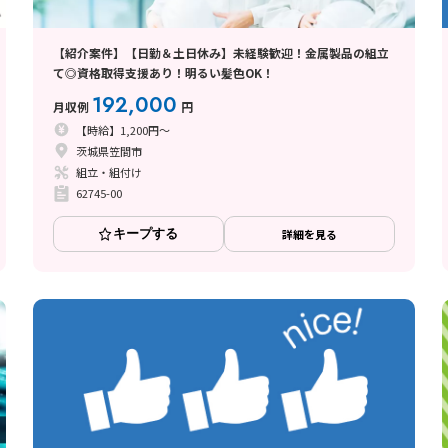
【紹介案件】【日勤＆土日休み】未経験歓迎！金属製品の組立
て◎資格取得支援あり！明るい髪色OK！
192,000
月収例
円
【時給】1,200円～
茨城県笠間市
組立・組付け
62745-00
キープする
詳細を見る