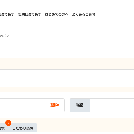
社員で探す
契約社員で探す
はじめての方へ
よくあるご質問
国の求人
選択
職種
2
環境
こだ
わり
条件