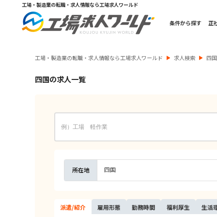
工場・製造業の転職・求人情報なら工場求人ワールド
条件から探す
正
工場・製造業の転職・求人情報なら工場求人ワールド
求人検索
四
四国の求人一覧
四国
所在地
派遣/
紹介
雇用
形態
勤務
時間
福利
厚生
生活