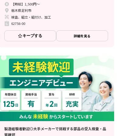
【時給】1,500円～
栃木県足利市
検査、組立・組付け、加工
62756-00
キープする
詳細を見る
製造経験者歓迎◎大手メーカーで挑戦する部品の受入検査・品
質確認