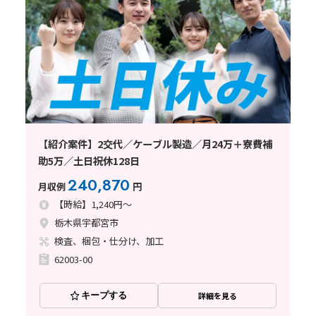
【紹介案件】2交代／ケーブル製造／月24万＋寮費補
助5万／土日祝休128日
240,870
月収例
円
【時給】1,240円～
栃木県宇都宮市
検査、梱包・仕分け、加工
62003-00
キープする
詳細を見る