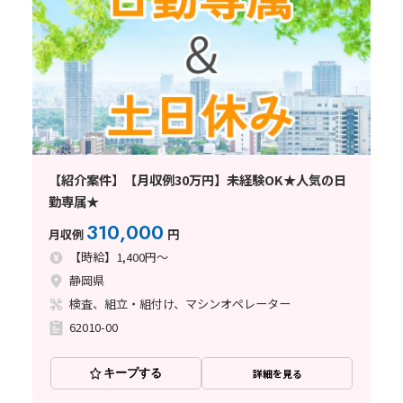
【紹介案件】【月収例30万円】未経験OK★人気の日
勤専属★
310,000
月収例
円
【時給】1,400円～
静岡県
検査、組立・組付け、マシンオペレーター
62010-00
キープする
詳細を見る