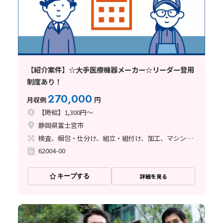
【紹介案件】☆大手医療機器メーカー☆リーダー登用
制度あり！
270,000
月収例
円
【時給】1,300円～
静岡県富士宮市
検査、梱包・仕分け、組立・組付け、加工、マシンオペレーター、清掃・洗浄
62004-00
キープする
詳細を見る