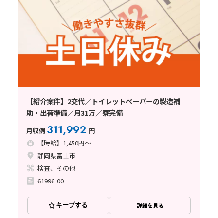
【紹介案件】2交代／トイレットペーパーの製造補
助・出荷準備／月31万／寮完備
311,992
月収例
円
【時給】1,450円～
静岡県富士市
検査、その他
61996-00
キープする
詳細を見る