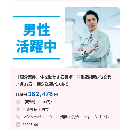
【紹介案件】体を動かす石膏ボード製造補助／2交代
／月37万／朝夕送迎バスあり
382,478
月収例
円
【時給】1,500円～
千葉県袖ケ浦市
マシンオペレーター、清掃・洗浄、フォークリフト
62009-00