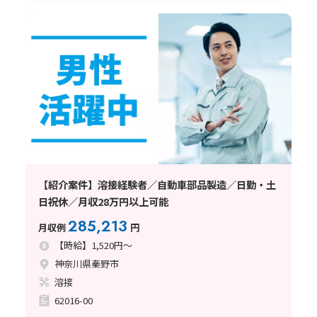
【紹介案件】溶接経験者／自動車部品製造／日勤・土
日祝休／月収28万円以上可能
285,213
月収例
円
【時給】1,520円～
神奈川県秦野市
溶接
62016-00