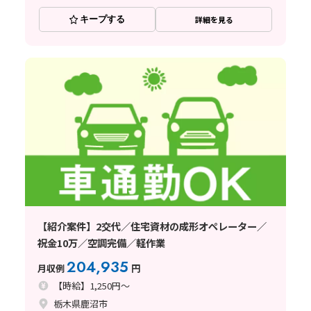
キープする
詳細を見る
【紹介案件】2交代／住宅資材の成形オペレーター／
祝金10万／空調完備／軽作業
204,935
月収例
円
【時給】1,250円～
栃木県鹿沼市