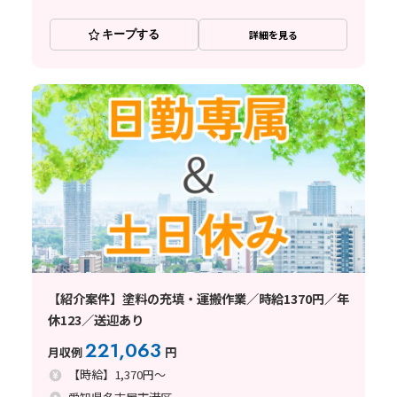
キープする
詳細を見る
【紹介案件】塗料の充填・運搬作業／時給1370円／年
休123／送迎あり
221,063
月収例
円
【時給】1,370円～