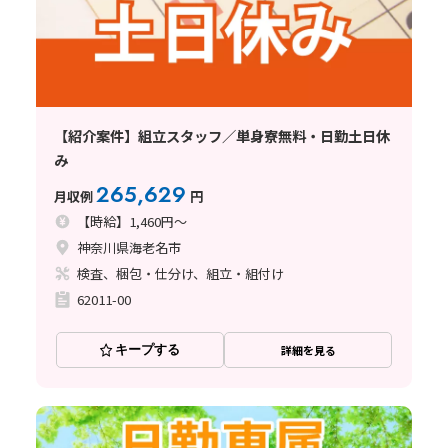
【紹介案件】組立スタッフ／単身寮無料・日勤土日休
み
265,629
月収例
円
【時給】1,460円～
神奈川県海老名市
検査、梱包・仕分け、組立・組付け
62011-00
キープする
詳細を見る