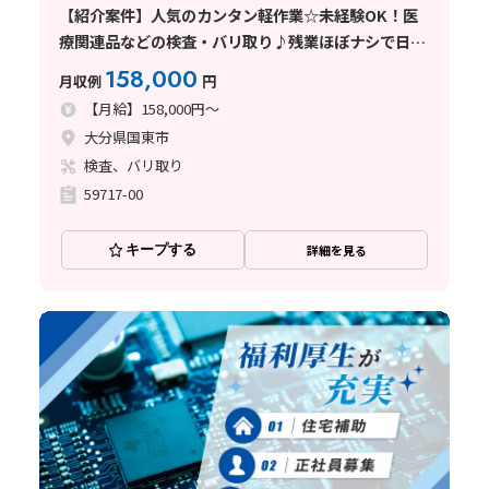
【紹介案件】人気のカンタン軽作業☆未経験OK！医
療関連品などの検査・バリ取り♪残業ほぼナシで日勤
＆土日祝休み◎
158,000
月収例
円
【月給】158,000円～
大分県国東市
検査、バリ取り
59717-00
キープする
詳細を見る