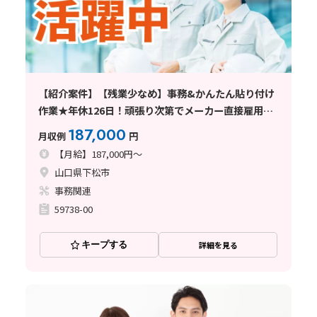
【紹介案件】【残業少なめ】事務&かんたん貼り付け
作業★年休126日！頑張り次第でメーカー直接雇用の
チャンス！
187,000
月収例
円
【月給】187,000円～
山口県下松市
事務関連
59738-00
キープする
詳細を見る