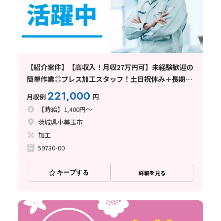
【紹介案件】【高収入！月収27万円可】未経験歓迎の
簡単作業◎プレス加工スタッフ！土日祝休み＋長期休
暇あり
221,000
月収例
円
【時給】1,400円～
茨城県小美玉市
加工
59730-00
キープする
詳細を見る