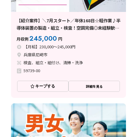
【紹介案件】＼7月スタート／年休168日☆軽作業♪半
導体装置の製造・組立・検査！空調完備◎未経験歓迎
☆
245,000
月収例
円
【月給】230,000～245,000円
兵庫県尼崎市
検査、組立・組付け、清掃・洗浄
59739-00
キープする
詳細を見る