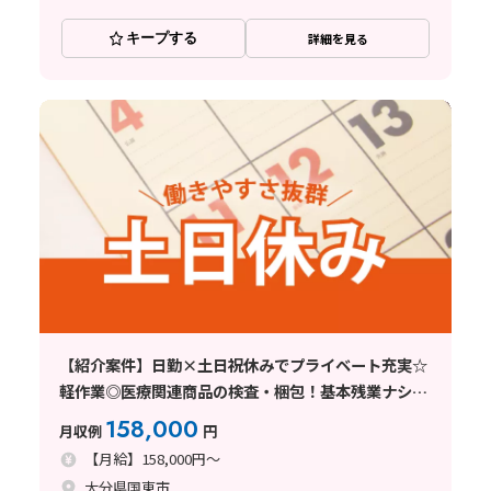
キープする
詳細を見る
【紹介案件】日勤×土日祝休みでプライベート充実☆
軽作業◎医療関連商品の検査・梱包！基本残業ナシ☆
未経験OK！
158,000
月収例
円
【月給】158,000円～
大分県国東市