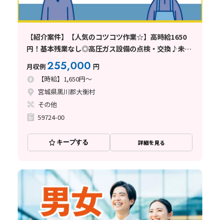
【紹介案件】【人気のコツコツ作業☆】高時給1650
円！基本残業なし◎高圧ガス設備の点検・交換♪未経
験歓迎！
255,000
月収例
円
【時給】1,650円～
宮城県黒川郡大衡村
その他
59724-00
キープする
詳細を見る