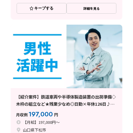
キープする
詳細を見る
【紹介案件】鉄道車両や半導体製造装置の出荷準備◇
木枠の組立など★残業少なめ◎日勤×年休126日♪未
経験OK！
197,000
月収例
円
【月給】197,000円～
山口県下松市