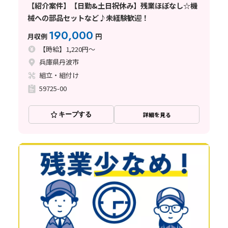
【紹介案件】【日勤&土日祝休み】残業ほぼなし☆機
械への部品セットなど♪未経験歓迎！
190,000
月収例
円
【時給】1,220円～
兵庫県丹波市
組立・組付け
59725-00
キープする
詳細を見る