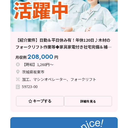
【紹介案件】日勤＆平日休み有！年休120日♪木材の
フォークリフト作業等◆家具家電付き社宅完備＆補助
アリ
208,000
月収例
円
【時給】1,260円～
茨城県坂東市
加工、マシンオペレーター、フォークリフト
59723-00
キープする
詳細を見る