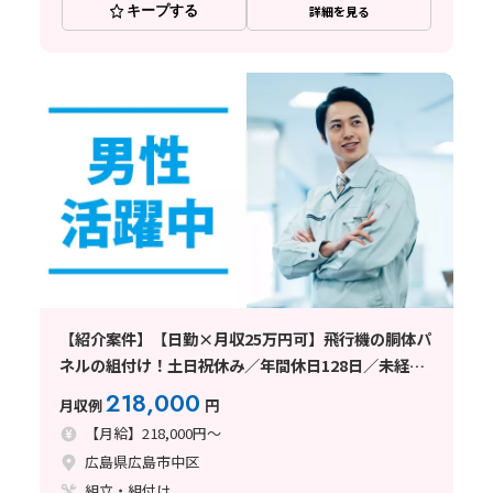
キープする
詳細を見る
【紹介案件】【日勤×月収25万円可】飛行機の胴体パ
ネルの組付け！土日祝休み／年間休日128日／未経験
歓迎♪
218,000
月収例
円
【月給】218,000円～
広島県広島市中区
組立・組付け