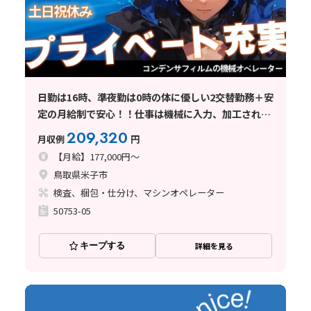
日勤は16時、準夜勤は0時の体に優しい2交替勤務＋安
定の月給制で安心！！仕事は機械に入力、加工された
製品の検査、部品交換作業
209,320
月収例
円
【月給】177,000円～
鳥取県米子市
検査、梱包・仕分け、マシンオペレーター
50753-05
キープする
詳細を見る