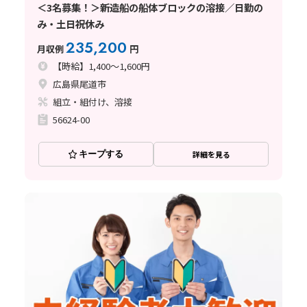
＜3名募集！＞新造船の船体ブロックの溶接／日勤の
み・土日祝休み
235,200
月収例
円
【時給】1,400～1,600円
広島県尾道市
組立・組付け、溶接
56624-00
キープする
詳細を見る