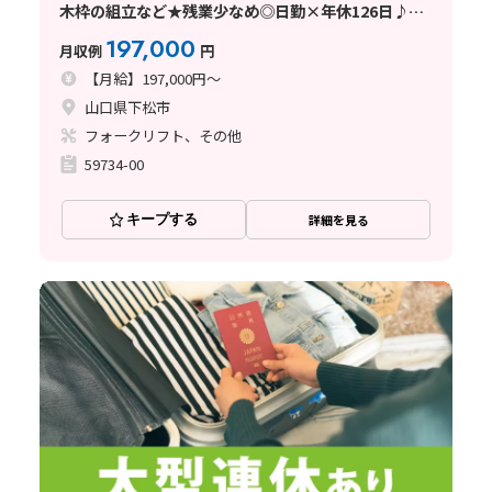
木枠の組立など★残業少なめ◎日勤×年休126日♪未
経験OK！
197,000
月収例
円
【月給】197,000円～
山口県下松市
フォークリフト、その他
59734-00
キープする
詳細を見る