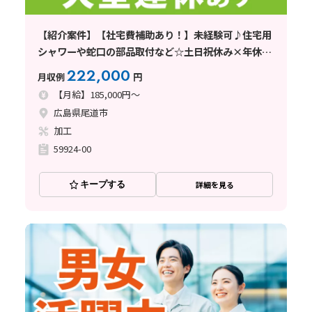
【紹介案件】【社宅費補助あり！】未経験可♪住宅用
シャワーや蛇口の部品取付など☆土日祝休み×年休
126日◎
222,000
月収例
円
【月給】185,000円～
広島県尾道市
加工
59924-00
キープする
詳細を見る