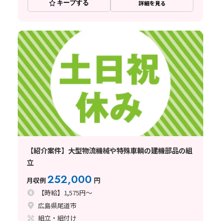
キープする
詳細を見る
【紹介案件】大型物流機械や特殊車輌の建機部品の組
立
252,000
月収例
円
【時給】1,575円～
広島県尾道市
組立・組付け