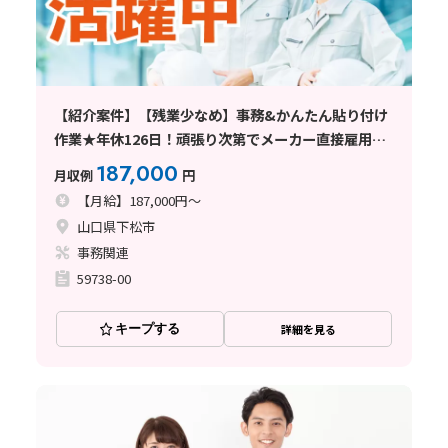
【紹介案件】【残業少なめ】事務&かんたん貼り付け
作業★年休126日！頑張り次第でメーカー直接雇用の
チャンス！
187,000
月収例
円
【月給】187,000円～
山口県下松市
事務関連
59738-00
キープする
詳細を見る