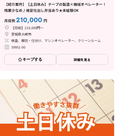
【紹介案件】【土日休み】テープの製造×機械オペレーター！
残業少なめ♪格安仕出し弁当あり★未経験OK
210,000
月収例
円
【月給】210,000円～
宮城県大崎市
検査、梱包・仕分け、マシンオペレーター、クリーンルーム
59951-00
キープする
詳細を見る