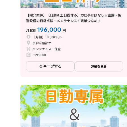
【紹介案件】【日勤＆土日祝休み】力仕事ほぼなし☆空調・製
造設備の日常点検・メンテナンス！残業少なめ♪
196,000
月収例
円
【月給】196,000円～
京都府綾部市
メンテナンス・保全
59950-00
キープする
詳細を見る