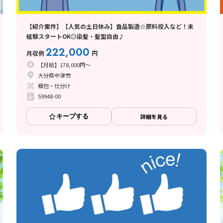
【紹介案件】【人気の土日休み】食品製造☆原料投入など！未
経験スタートOK◎染髪・髪型自由♪
222,000
月収例
円
【月給】178,000円～
大分県中津市
梱包・仕分け
59948-00
キープする
詳細を見る