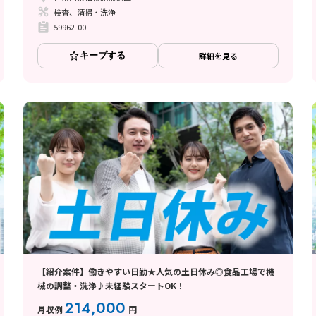
検査、清掃・洗浄
59962-00
キープする
詳細を見る
【紹介案件】働きやすい日勤★人気の土日休み◎食品工場で機
械の調整・洗浄♪未経験スタートOK！
214,000
月収例
円