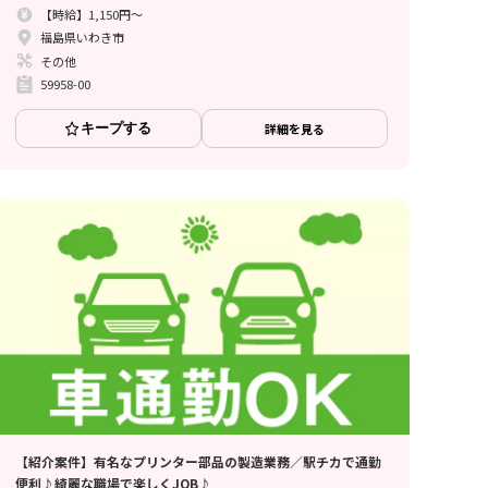
【時給】1,150円～
福島県いわき市
その他
59958-00
キープする
詳細を見る
【紹介案件】有名なプリンター部品の製造業務／駅チカで通勤
便利♪綺麗な職場で楽しくJOB♪