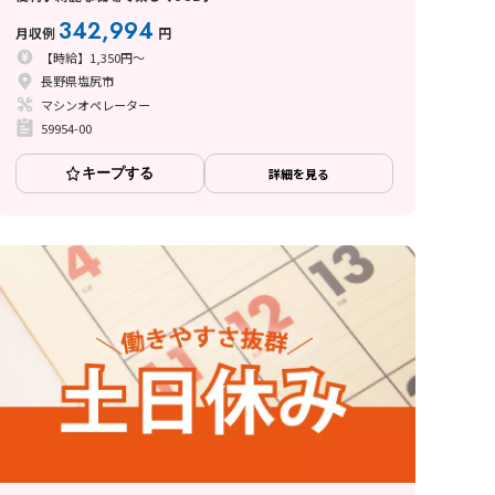
342,994
月収例
円
【時給】1,350円～
長野県塩尻市
マシンオペレーター
59954-00
キープする
詳細を見る