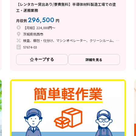
【レンタカー貸出あり/寮費無料】半導体材料製造工場での塗
工・運搬業務
296,500
月収例
円
【月給】224,000円～
茨城県筑西市
検査、梱包・仕分け、マシンオペレーター、クリーンルーム、清掃・洗浄、フォークリフト、玉掛け・クレーン、立ち作業、塗装
57674-03
キープする
詳細を見る