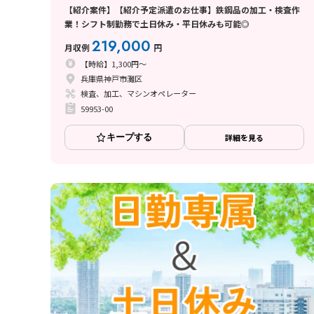
【紹介案件】【紹介予定派遣のお仕事】鉄鋼品の加工・検査作
業！シフト制勤務で土日休み・平日休みも可能◎
219,000
月収例
円
【時給】1,300円～
兵庫県神戸市灘区
検査、加工、マシンオペレーター
59953-00
キープする
詳細を見る