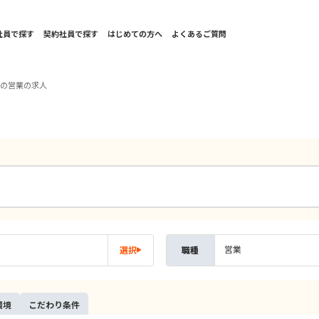
社員で探す
契約社員で探す
はじめての方へ
よくあるご質問
西の営業の求人
営業
選択
職種
環境
こだ
わり
条件