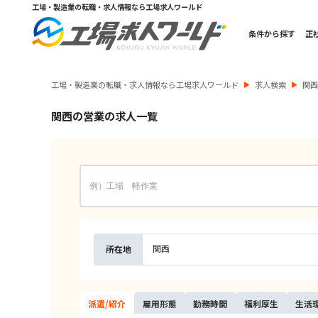
工場・製造業の転職・求人情報なら工場求人ワールド
条件から探す
正
工場・製造業の転職・求人情報なら工場求人ワールド
求人検索
関
関西の営業の求人一覧
関西
所在地
派遣/
紹介
雇用
形態
勤務
時間
福利
厚生
生活