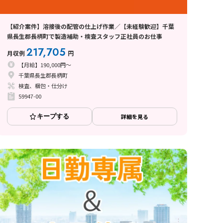
【紹介案件】溶接後の配管の仕上げ作業／【未経験歓迎】千葉
県長生郡長柄町で製造補助・検査スタッフ正社員のお仕事
217,705
月収例
円
【月給】190,000円～
千葉県長生郡長柄町
検査、梱包・仕分け
59947-00
キープする
詳細を見る