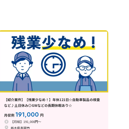
【紹介案件】【残業少なめ！】年休121日☆自動車製品の検査
など♪土日休み◎GWなどの長期休暇あり☆
191,000
月収例
円
【月給】191,000円～
栃木県真岡市