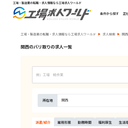
工場・製造業の転職・求人情報なら工場求人ワールド
条件から探す
正
工場・製造業の転職・求人情報なら工場求人ワールド
求人検索
関
関西のバリ取りの求人一覧
関西
所在地
派遣/
紹介
雇用
形態
勤務
時間
福利
厚生
生活