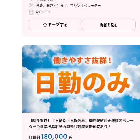
検査、梱包・仕分け、マシンオペレーター
60338-00
キープする
詳細を見る
【紹介案件】【日勤＆土日祝休み】未経験歓迎★機械オペレー
ター◇電気機器部品の製造◎転籍支援制度あり！
180,000
月収例
円