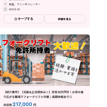
検査、マシンオペレーター
60336-00
キープする
詳細を見る
【紹介案件】【日勤&土日祝休み☆】月収26万円可！お茶の香
り広がる職場でフォークリフト作業♪長期休暇あり◎
217,000
月収例
円