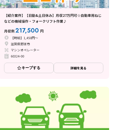
【紹介案件】【日勤&土日休み】月収27万円可☆自動車用ねじ
などの機械操作・フォークリフト作業♪
217,500
月収例
円
【時給】1,450円～
滋賀県野洲市
マシンオペレーター
60324-00
キープする
詳細を見る