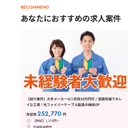
RECOMMEND
あなたにおすすめの求人案件
【紹介案件】大手メーカーG◎月収30万円可♪空調完備でキレ
イな工場！光ファイバーケーブル製造の機械OP
252,770
月収例
円
【時給】1,570円～
茨城県神栖市