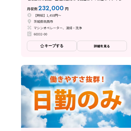
ゲOK♪
232,000
月収例
円
【時給】1,450円～
茨城県筑西市
マシンオペレーター、清掃・洗浄
60332-00
キープする
詳細を見る