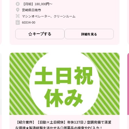
【月給】180,000円～
宮崎県日南市
マシンオペレーター、クリーンルーム
60334-00
キープする
詳細を見る
【紹介案件】【日勤×土日祝休】年休127日♪空調完備で清潔
な環境★製造経験を活かせる◎医薬品の検査やPC入力！