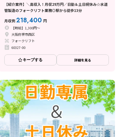
【紹介案件】＼高収入！月収29万円／日勤＆土日祝休み☆水道
管製造のフォークリフト業務◎駅から徒歩13分
218,400
月収例
円
【時給】1,300円～
大阪府堺市西区
フォークリフト
60327-00
キープする
詳細を見る