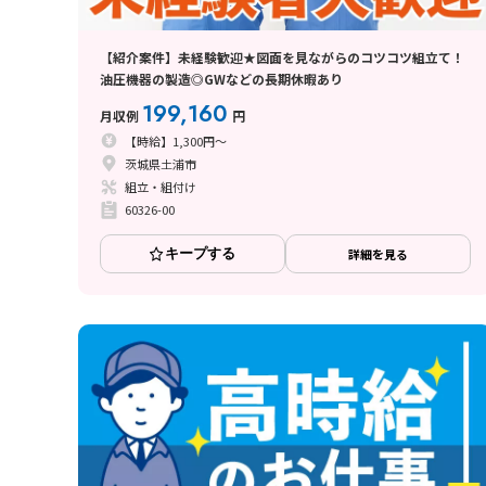
【紹介案件】未経験歓迎★図面を見ながらのコツコツ組立て！
油圧機器の製造◎GWなどの長期休暇あり
199,160
月収例
円
【時給】1,300円～
茨城県土浦市
組立・組付け
60326-00
キープする
詳細を見る