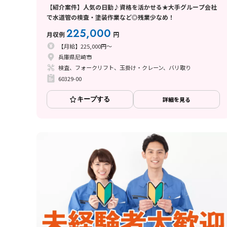
【紹介案件】人気の日勤♪資格を活かせる★大手グループ会社
で水道管の検査・塗装作業など◎残業少なめ！
225,000
月収例
円
【月給】225,000円～
兵庫県尼崎市
検査、フォークリフト、玉掛け・クレーン、バリ取り
60329-00
キープする
詳細を見る