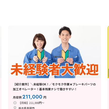
【紹介案件】＼未経験OK！／モクモク作業★ブレーキパーツの
加工オペレーター！基本残業ナシで働きやすい！
211,000
月収例
円
【月給】211,000円～
栃木県真岡市