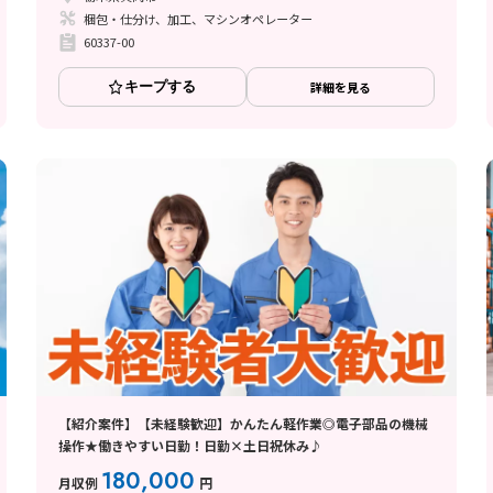
梱包・仕分け、加工、マシンオペレーター
60337-00
キープする
詳細を見る
【紹介案件】【未経験歓迎】かんたん軽作業◎電子部品の機械
操作★働きやすい日勤！日勤×土日祝休み♪
180,000
月収例
円