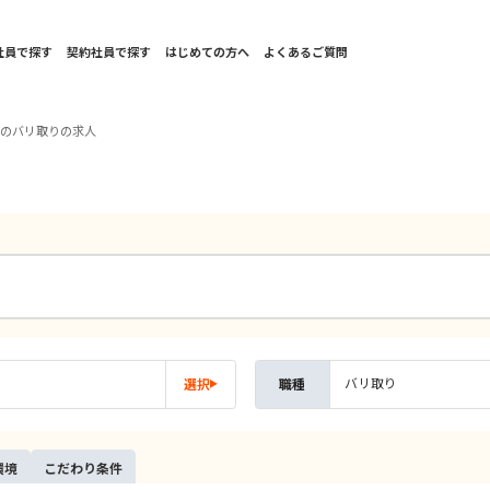
社員で探す
契約社員で探す
はじめての方へ
よくあるご質問
西のバリ取りの求人
バリ取り
選択
職種
環境
こだ
わり
条件