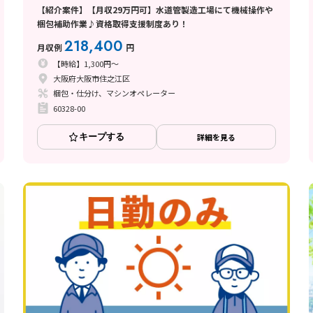
【紹介案件】【月収29万円可】水道管製造工場にて機械操作や
梱包補助作業♪資格取得支援制度あり！
218,400
月収例
円
【時給】1,300円～
大阪府大阪市住之江区
梱包・仕分け、マシンオペレーター
60328-00
キープする
詳細を見る