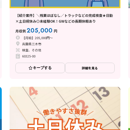
【紹介案件】＼残業ほぼなし／トラックなどの完成検査★日勤
×土日祝休み◎未経験OK！GWなどの長期休暇あり
205,000
月収例
円
【月給】205,000円～
兵庫県三木市
検査、その他
60325-00
キープする
詳細を見る