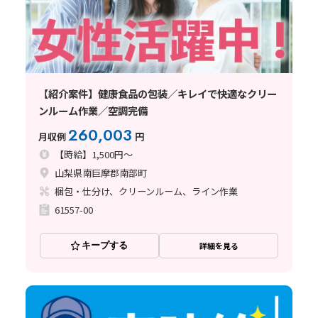
【紹介案件】健康食品の包装／キレイで快適なクリー
ンルーム作業／空調完備
260,003
月収例
円
【時給】1,500円～
山梨県南巨摩郡南部町
梱包・仕分け、クリーンルーム、ライン作業
61557-00
キープする
詳細を見る