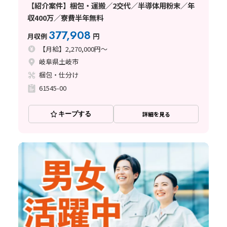
【紹介案件】梱包・運搬／2交代／半導体用粉末／年
収400万／寮費半年無料
377,908
月収例
円
【月給】2,270,000円～
岐阜県土岐市
梱包・仕分け
61545-00
キープする
詳細を見る