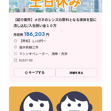
【紹介案件】メガネのレンズの原料となる液体を型に
流し込む/入社祝い金１０万
186,203
月収例
円
【時給】1,110円～
福井県鯖江市
マシンオペレーター、清掃・洗浄
61537-00
キープする
詳細を見る