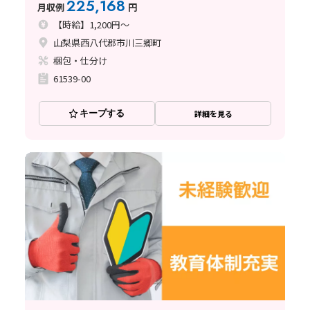
225,168
月収例
円
【時給】1,200円～
山梨県西八代郡市川三郷町
梱包・仕分け
61539-00
キープする
詳細を見る