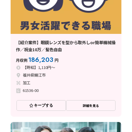
【紹介案件】眼鏡レンズを型から取外しor簡単機械操
作／祝金10万／髪色自由
186,203
月収例
円
【時給】1,110円～
福井県鯖江市
加工
61536-00
キープする
詳細を見る