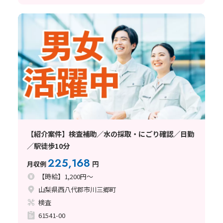
【紹介案件】検査補助／水の採取・にごり確認／日勤
／駅徒歩10分
225,168
月収例
円
【時給】1,200円～
山梨県西八代郡市川三郷町
検査
61541-00