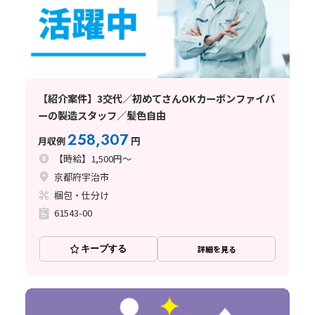
【紹介案件】3交代／初めてさんOKカーボンファイバ
ーの製造スタッフ／髪色自由
258,307
月収例
円
【時給】1,500円～
京都府宇治市
梱包・仕分け
61543-00
キープする
詳細を見る