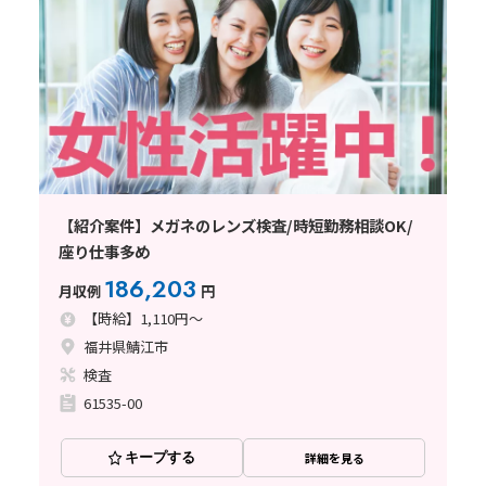
【紹介案件】メガネのレンズ検査/時短勤務相談OK/
座り仕事多め
186,203
月収例
円
【時給】1,110円～
福井県鯖江市
検査
61535-00
キープする
詳細を見る