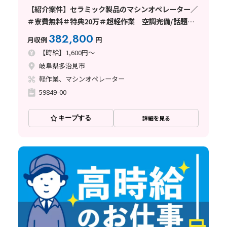
【紹介案件】セラミック製品のマシンオペレーター／
＃寮費無料＃特典20万＃超軽作業 空調完備/話題の
半導体のお仕事！！
382,800
月収例
円
【時給】1,600円～
岐阜県多治見市
軽作業、マシンオペレーター
59849-00
キープする
詳細を見る