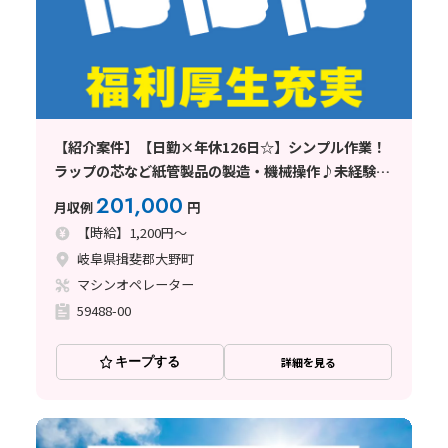
【紹介案件】【日勤×年休126日☆】シンプル作業！
ラップの芯など紙管製品の製造・機械操作♪未経験歓
迎！
201,000
月収例
円
【時給】1,200円～
岐阜県揖斐郡大野町
マシンオペレーター
59488-00
キープする
詳細を見る