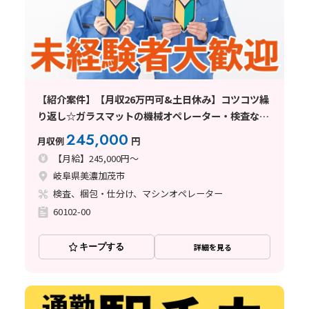
【紹介案件】【月収26万円可&土日休み】コツコツ繰
り返し☆ガラスマットの機械オペレーター・検査など
♪
245,000
月収例
円
【月給】245,000円～
岐阜県美濃加茂市
検査、梱包・仕分け、マシンオペレーター
60102-00
キープする
詳細を見る