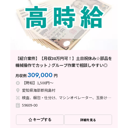
【紹介案件】【月収30万円可！】土日祝休み☆部品を
機械操作でカット♪グループ作業で相談しやすい◎
309,000
月収例
円
【時給】1,500円～
愛知県海部郡飛島村
検査、梱包・仕分け、マシンオペレーター、玉掛け・クレーン
59609-00
キープする
詳細を見る