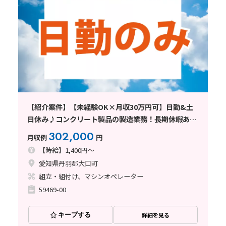
【紹介案件】【未経験OK×月収30万円可】日勤&土
日休み♪コンクリート製品の製造業務！長期休暇あり
☆
302,000
月収例
円
【時給】1,400円～
愛知県丹羽郡大口町
組立・組付け、マシンオペレーター
59469-00
キープする
詳細を見る