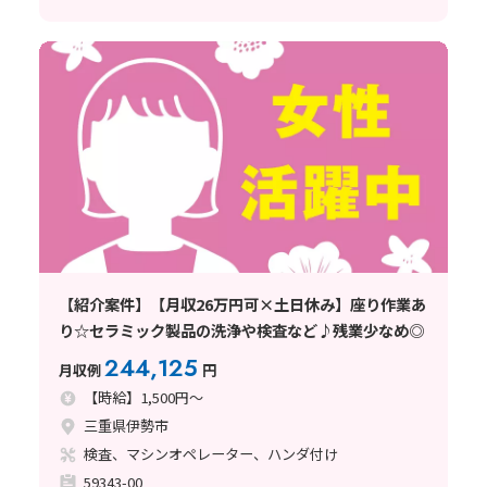
【紹介案件】【月収26万円可×土日休み】座り作業あ
り☆セラミック製品の洗浄や検査など♪残業少なめ◎
244,125
月収例
円
【時給】1,500円～
三重県伊勢市
検査、マシンオペレーター、ハンダ付け
59343-00