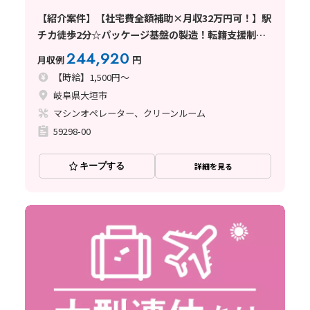
【紹介案件】【社宅費全額補助×月収32万円可！】駅
チカ徒歩2分☆パッケージ基盤の製造！転籍支援制度
あり♪
244,920
月収例
円
【時給】1,500円～
岐阜県大垣市
マシンオペレーター、クリーンルーム
59298-00
キープする
詳細を見る