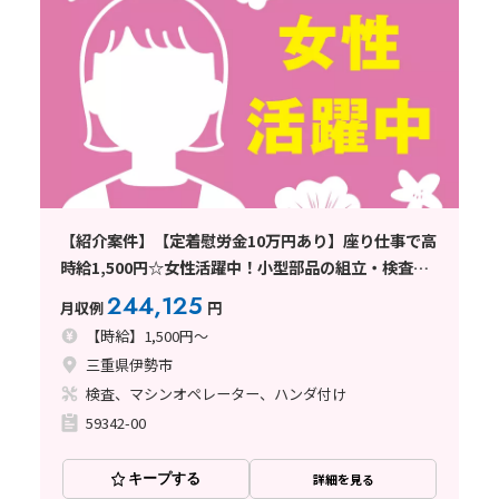
【紹介案件】【定着慰労金10万円あり】座り仕事で高
時給1,500円☆女性活躍中！小型部品の組立・検査◎
ネイル・ピアス・髪型自由！
244,125
月収例
円
【時給】1,500円～
三重県伊勢市
検査、マシンオペレーター、ハンダ付け
59342-00
キープする
詳細を見る