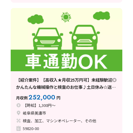
【紹介案件】【高収入★月収25万円可】未経験歓迎◎
かんたんな機械操作と検査のお仕事♪土日休み☆送迎
あり
252,000
月収例
円
【時給】1,300円～
岐阜県美濃市
検査、加工、マシンオペレーター、その他
59820-00