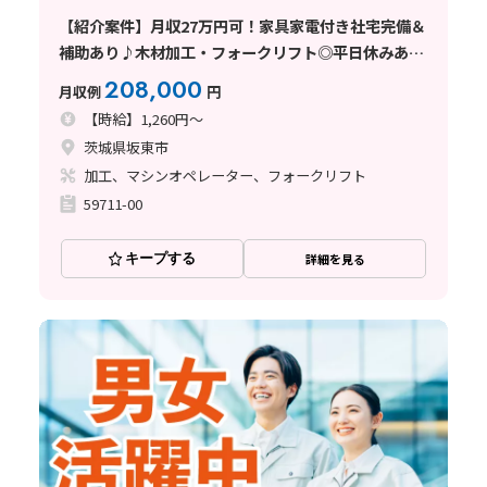
【紹介案件】月収27万円可！家具家電付き社宅完備＆
補助あり♪木材加工・フォークリフト◎平日休みあり
★
208,000
月収例
円
【時給】1,260円～
茨城県坂東市
加工、マシンオペレーター、フォークリフト
59711-00
キープする
詳細を見る