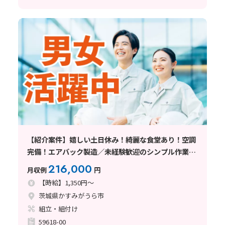
【紹介案件】嬉しい土日休み！綺麗な食堂あり！空調
完備！エアバック製造／未経験歓迎のシンプル作業♪
社宅費補助5万円★
216,000
月収例
円
【時給】1,350円～
茨城県かすみがうら市
組立・組付け
59618-00