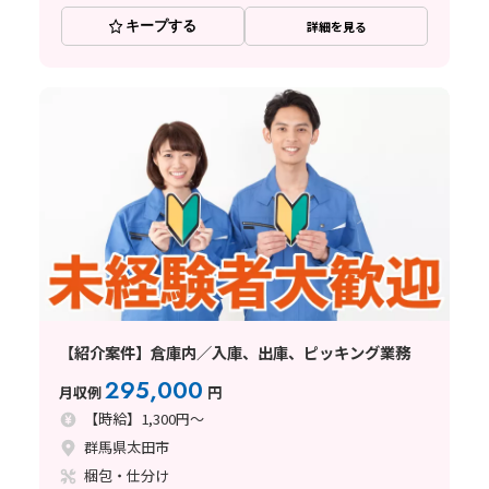
キープする
詳細を見る
【紹介案件】倉庫内／入庫、出庫、ピッキング業務
295,000
月収例
円
【時給】1,300円～
群馬県太田市
梱包・仕分け