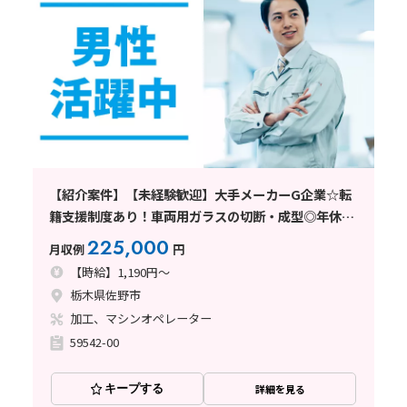
【紹介案件】【未経験歓迎】大手メーカーG企業☆転
籍支援制度あり！車両用ガラスの切断・成型◎年休
122日
225,000
月収例
円
【時給】1,190円～
栃木県佐野市
加工、マシンオペレーター
59542-00
キープする
詳細を見る