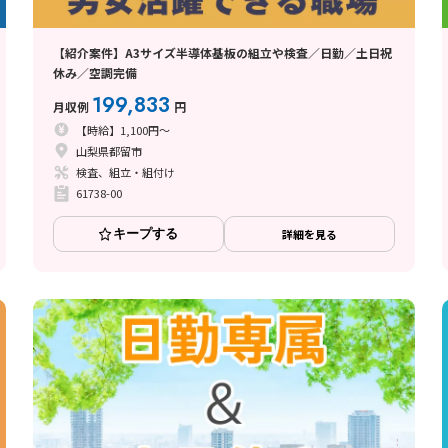
【紹介案件】A3サイズ半導体基板の組立や検査／日勤／土日祝
休み／空調完備
199,833
月収例
円
【時給】1,100円～
山梨県都留市
検査、組立・組付け
61738-00
キープする
詳細を見る