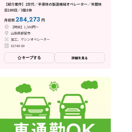
【紹介案件】2交代／半導体の製造機械オペレーター／年間休
日180日／3勤3休
284,273
月収例
円
【時給】1,500円～
山梨県都留市
加工、マシンオペレーター
61740-00
キープする
詳細を見る