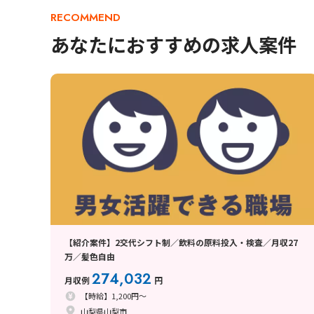
RECOMMEND
あなたにおすすめの求人案件
【紹介案件】2交代シフト制／飲料の原料投入・検査／月収27
万／髪色自由
274,032
月収例
円
【時給】1,200円～
山梨県山梨市