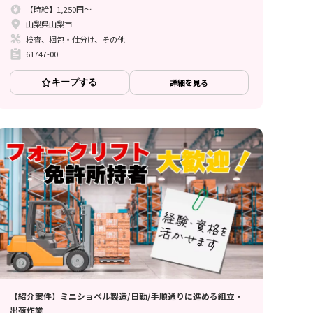
【時給】1,250円～
山梨県山梨市
検査、梱包・仕分け、その他
61747-00
キープする
詳細を見る
【紹介案件】ミニショベル製造/日勤/手順通りに進める組立・
出荷作業