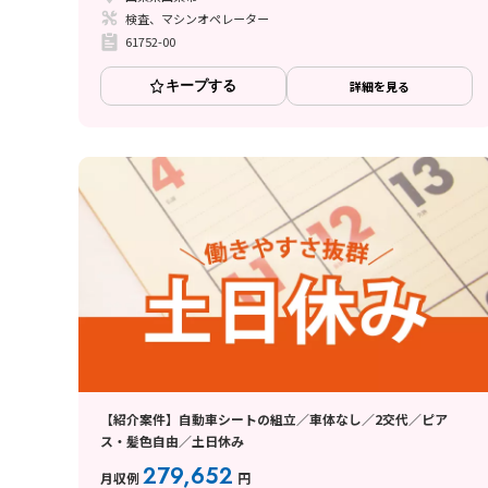
検査、マシンオペレーター
61752-00
キープする
詳細を見る
【紹介案件】自動車シートの組立／車体なし／2交代／ピア
ス・髪色自由／土日休み
279,652
月収例
円