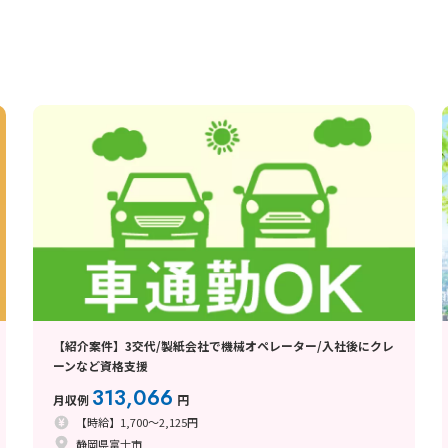
【紹介案件】3交代/製紙会社で機械オペレーター/入社後にクレ
ーンなど資格支援
313,066
月収例
円
【時給】1,700～2,125円
静岡県富士市