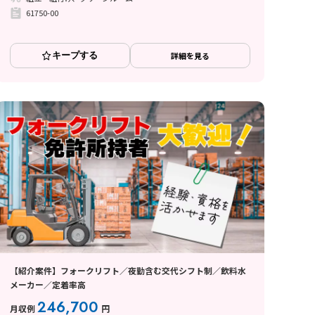
61750-00
キープする
詳細を見る
【紹介案件】フォークリフト／夜勤含む交代シフト制／飲料水
メーカー／定着率高
246,700
月収例
円