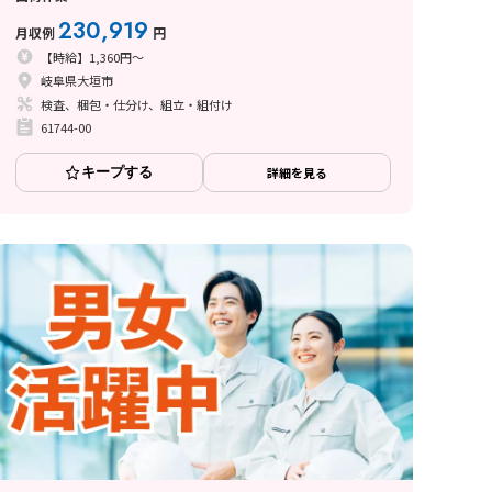
230,919
月収例
円
【時給】1,360円～
岐阜県大垣市
検査、梱包・仕分け、組立・組付け
61744-00
キープする
詳細を見る