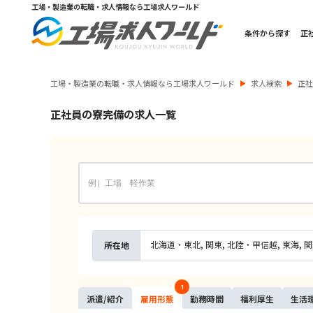
工場・製造業の転職・求人情報なら工場求人ワールド
条件から探す
正
工場・製造業の転職・求人情報なら工場求人ワールド
求人検索
正
正社員の寮完備の求人一覧
北海道・東北
関東
北陸・甲信越
東海
関
所在地
1
派遣/
紹介
雇用
形態
勤務
時間
福利
厚生
生活