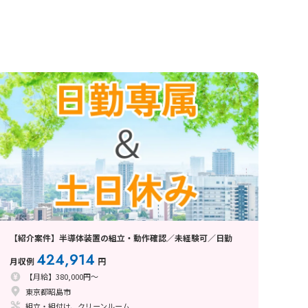
【紹介案件】半導体装置の組立・動作確認／未経験可／日勤
424,914
月収例
円
【月給】380,000円～
東京都昭島市
組立・組付け、クリーンルーム