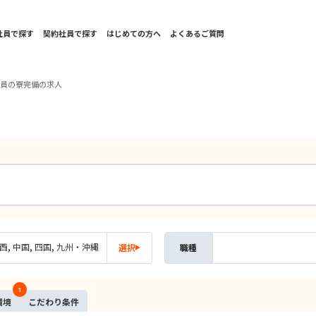
社員で探す
契約社員で探す
はじめての方へ
よくあるご質問
社員の寮完備の求人
西
中国
四国
九州・沖縄
選択
職種
1
環境
こだ
わり
条件