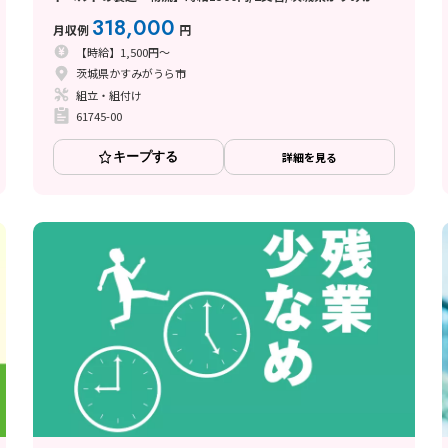
ら市上稲吉/寮費無料/未経験歓迎/研修期間あり/空調完備
318,000
月収例
円
【時給】1,500円～
茨城県かすみがうら市
組立・組付け
61745-00
キープする
詳細を見る