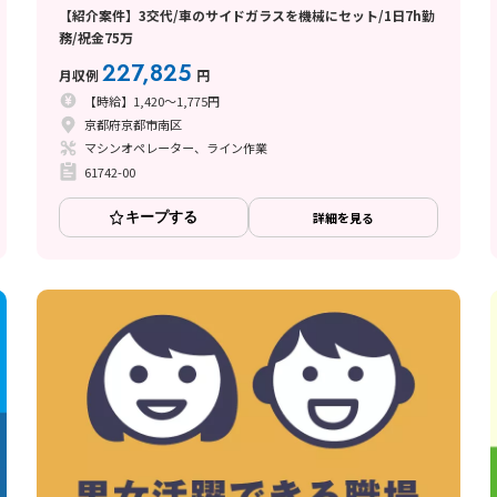
【紹介案件】3交代/車のサイドガラスを機械にセット/1日7h勤
務/祝金75万
227,825
月収例
円
【時給】1,420～1,775円
京都府京都市南区
マシンオペレーター、ライン作業
61742-00
キープする
詳細を見る