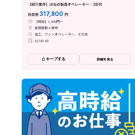
【紹介案件】ばねの製造オペレーター／2交代
317,800
月収例
円
【時給】1,400円～
長野県駒ヶ根市
加工、マシンオペレーター、その他
61743-00
キープする
詳細を見る