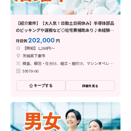
【紹介案件】【大人気！日勤土日祝休み】半導体部品
のピッキングや運搬など◎社宅費補助あり♪未経験
OK！ミドル世代も活躍中◎
202,000
月収例
円
【時給】1,260円～
茨城県下妻市
検査、梱包・仕分け、組立・組付け、マシンオペレーター
59570-00
キープする
詳細を見る