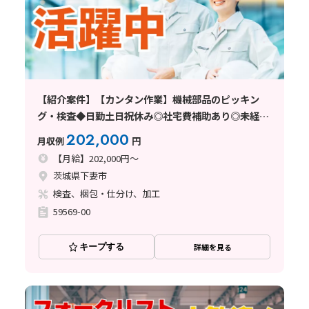
【紹介案件】【カンタン作業】機械部品のピッキン
グ・検査◆日勤土日祝休み◎社宅費補助あり◎未経験
OK◎幅広い世が代活躍中◎
202,000
月収例
円
【月給】202,000円～
茨城県下妻市
検査、梱包・仕分け、加工
59569-00
キープする
詳細を見る