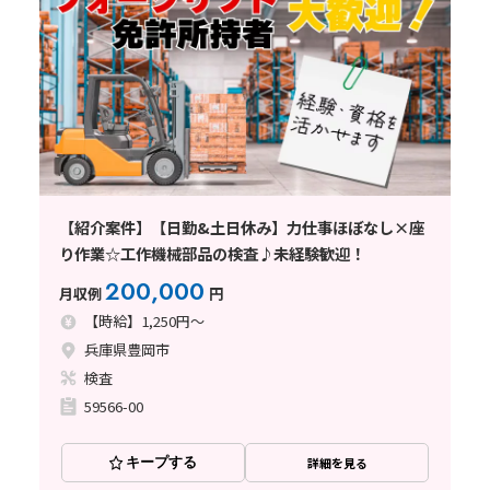
【紹介案件】【日勤&土日休み】力仕事ほぼなし×座
り作業☆工作機械部品の検査♪未経験歓迎！
200,000
月収例
円
【時給】1,250円～
兵庫県豊岡市
検査
59566-00
キープする
詳細を見る