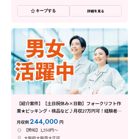
キープする
詳細を見る
【紹介案件】【土日祝休み×日勤】フォークリフト作
業★ピッキング・検品など♪月収27万円可！経験者歓
迎◎
244,000
月収例
円
【時給】1,550円～
大阪府大阪市大正区