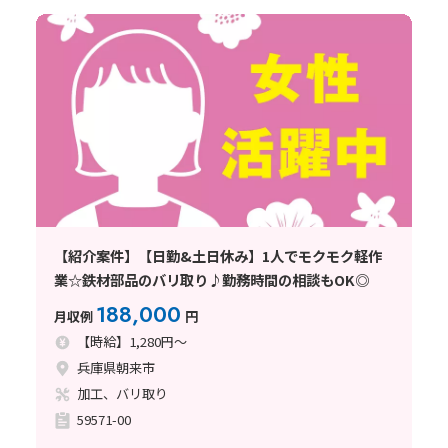
【紹介案件】【日勤&土日休み】1人でモクモク軽作
業☆鉄材部品のバリ取り♪勤務時間の相談もOK◎
188,000
月収例
円
【時給】1,280円～
兵庫県朝来市
加工、バリ取り
59571-00