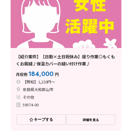
【紹介案件】【日勤×土日祝休み】座り作業◎もくも
くお裁縫♪保温カバーの縫い付け作業♪
184,000
月収例
円
【時給】1,220円～
奈良県大和郡山市
その他
59574-00
キープする
詳細を見る