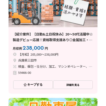
【紹介案件】【日勤&土日祝休み】20～50代活躍中☆
製造デビュー応援！資格取得支援あり◎金属加工・検
品のお仕事！
238,000
月収例
円
【月給】205,000～238,000円
兵庫県三田市
検査、梱包・仕分け、加工、マシンオペレーター、フォークリフト、玉掛け・クレーン
59466-00
キープする
詳細を見る