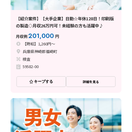
【紹介案件】【大手企業】日勤☆年休128日！印刷版
の製造◇月収26万円可！未経験の方も活躍中♪
201,000
月収例
円
【時給】1,260円～
兵庫県神崎郡福崎町
検査
59582-00
キープする
詳細を見る