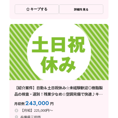
キープする
詳細を見る
【紹介案件】日勤＆土日祝休み☆未経験歓迎◎樹脂製
品の検査・選別！残業少なめ☆空調完備で快適♪キレ
イな食堂あり◎
243,000
月収例
円
【月給】225,000円～
兵庫県三田市