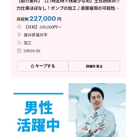
【紹介案件】【17時定時×残業少なめ】土日祝休み☆
力仕事ほぼなし！ポンプの加工♪直接雇用の可能性あ
り◎
227,000
月収例
円
【月給】200,000円～
福井県福井市
加工
59559-00
キープする
詳細を見る