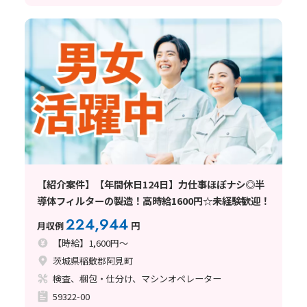
【紹介案件】【年間休日124日】力仕事ほぼナシ◎半
導体フィルターの製造！高時給1600円☆未経験歓迎！
224,944
月収例
円
【時給】1,600円～
茨城県稲敷郡阿見町
検査、梱包・仕分け、マシンオペレーター
59322-00