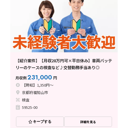
【紹介案件】【月収28万円可×平日休み】車両バッテ
リーのケースの検査など♪交替勤務手当あり◎
231,000
月収例
円
【時給】1,350円～
京都府福知山市
検査
59525-00
キープする
詳細を見る