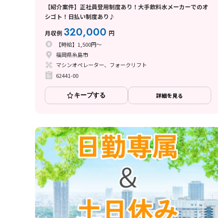
【紹介案件】正社員登用制度あり！大手飲料水メーカーでのオ
シゴト！日払い制度あり♪
320,000
月収例
円
【時給】1,500円～
福岡県糸島市
マシンオペレーター、フォークリフト
62441-00
キープする
詳細を見る