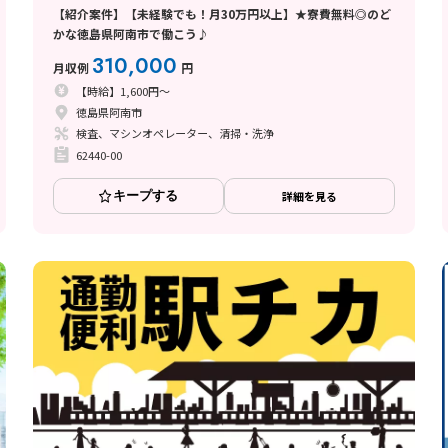
【紹介案件】【未経験でも！月30万円以上】★寮費無料◎のど
かな徳島県阿南市で働こう♪
310,000
月収例
円
【時給】1,600円～
徳島県阿南市
検査、マシンオペレーター、清掃・洗浄
62440-00
キープする
詳細を見る