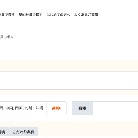
社員で探す
契約社員で探す
はじめての方へ
よくあるご質問
社員の求人
西
中国
四国
九州・沖縄
選択
職種
環境
こだ
わり
条件