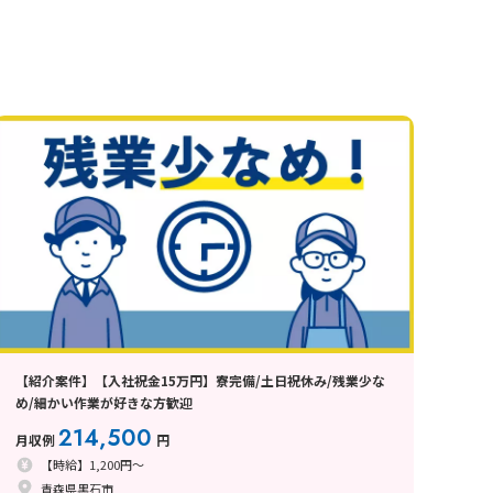
【紹介案件】【入社祝金15万円】寮完備/土日祝休み/残業少な
め/細かい作業が好きな方歓迎
214,500
月収例
円
【時給】1,200円～
青森県黒石市