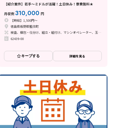
【紹介案件】若手～ミドルが活躍！土日休み！寮費無料★
310,000
月収例
円
【時給】1,500円～
徳島県板野郡藍住町
検査、梱包・仕分け、組立・組付け、マシンオペレーター、玉掛け・クレーン
62439-00
キープする
詳細を見る