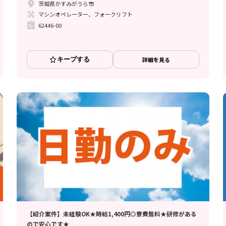
茨城県かすみがうら市
マシンオペレーター、フォークリフト
62446-00
キープする
詳細を見る
【紹介案件】未経験OK★時給1,400円◎寮費無料★研修がある
ので安心です★