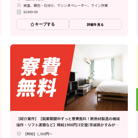
検査、梱包・仕分け、マシンオペレーター、ライン作業
62449-00
キープする
詳細を見る
【紹介案件】【就業期間中ずっと寮費無料！断熱材製造の機械
操作・リフト運搬など】時給1900円/3交替/茨城県かすみがう
ら市/6勤2休のシフト制/資格・経験が活かせるお仕事/月収例
【時給】1,900円～
38.6万円