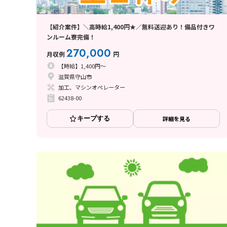
【紹介案件】＼高時給1,400円★／無料送迎あり！備品付きワ
ンルーム寮完備！
270,000
月収例
円
【時給】1,400円～
滋賀県守山市
加工、マシンオペレーター
62438-00
キープする
詳細を見る