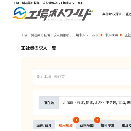
工場・製造業の転職・求人情報なら工場求人ワールド
条件から探す
正
工場・製造業の転職・求人情報なら工場求人ワールド
求人検索
正
正社員の求人一覧
北海道・東北
関東
北陸・甲信越
東海
関
所在地
1
2
派遣/
紹介
雇用
形態
勤務
時間
福利
厚生
生活