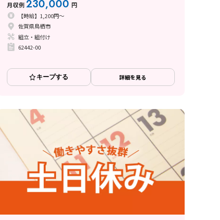
230,000
月収例
円
【時給】1,200円～
佐賀県鳥栖市
組立・組付け
62442-00
キープする
詳細を見る