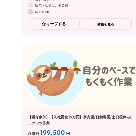
梱包・仕分け、その他
62450-00
キープする
詳細を見る
【紹介案件】【入社祝金15万円】寮完備/日勤専属/土日祝休み/
コツコツ作業
199,500
月収例
円