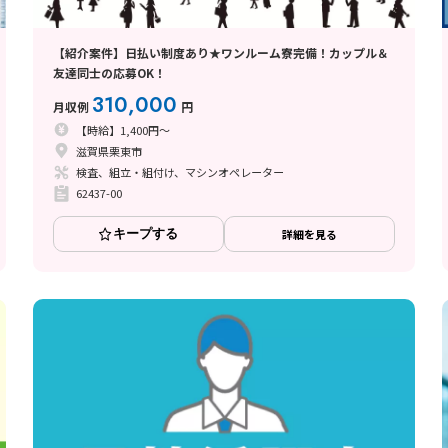
【紹介案件】日払い制度あり★ワンルーム寮完備！カップル＆
友達同士の応募OK！
310,000
月収例
円
【時給】1,400円～
滋賀県栗東市
検査、組立・組付け、マシンオペレーター
62437-00
キープする
詳細を見る