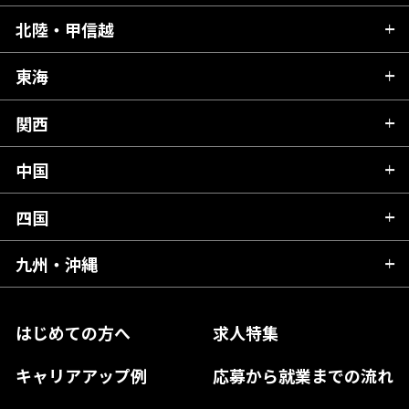
青森県
北陸・甲信越
茨城県
秋田県
栃木県
東海
新潟県
山形県
群馬県
富山県
関西
岐阜県
岩手県
埼玉県
石川県
静岡県
中国
滋賀県
宮城県
千葉県
福井県
愛知県
京都府
四国
広島県
福島県
東京都
山梨県
三重県
大阪府
岡山県
九州・沖縄
愛媛県
神奈川県
長野県
兵庫県
鳥取県
香川県
福岡県
はじめての方へ
求人特集
奈良県
島根県
高知県
佐賀県
キャリアアップ例
応募から就業までの流れ
和歌山県
山口県
徳島県
長崎県